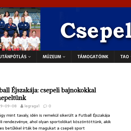
UTÁNPÓTLÁS
MÚZEUM
TÁMOGATÓINK
TAO
ball Éjszakája: csepeli bajnokokkal
epeltünk
19-09-08
legraga1
0
gy mint tavaly, idén is remekül sikerült a Futball Éjszakája
li rendezvénye, ahol olyan sportolókat köszöntöttünk, akik
es betűkkel írták be magukat a csepeli sport