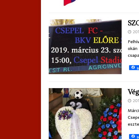
SZO
20
Felhí
okán 
csapa
S
Vég
20
Márci
Csepe
eszte
S