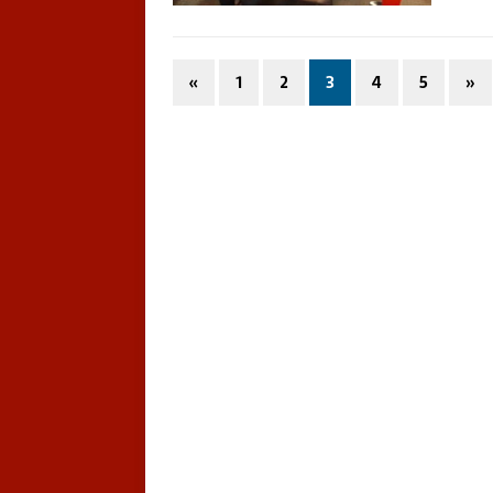
«
1
2
3
4
5
»