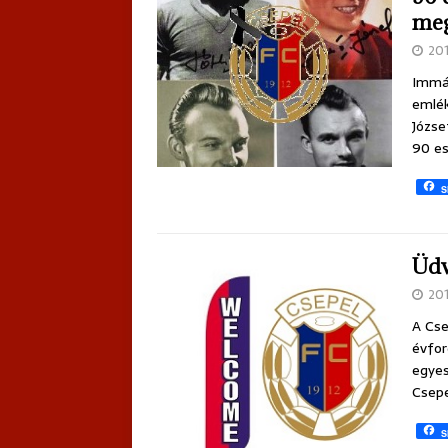
meg
20
Immár
emlék
Józse
90 es
S
Üdv
20
A Cse
évfor
egyes
Csep
S