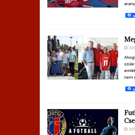
arany
S
Meg
20
Ahogy
szüle
emlék
nem m
S
Fut
Cse
20