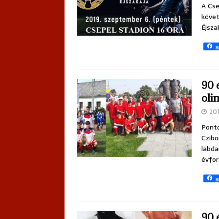
A Cse
követ
Éjsza
S
90 
oli
20
Ponto
Czibo
labda
évfor
S
90 