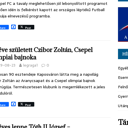
pel FC a tavaly meglehetősen jól lebonyolított programot
ően idén is felkérést kapott az országos léptékű Futball
kája elnevezésű programba.
F
hare
Post
a
c
e
b
éve született Czibor Zoltán, Csepel
o
o
HÍ
mpiai bajnoka
k
19-08-23
legraga1
0
Egyé
san 90 esztendeje Kaposváron látta meg a napvilág
Esem
r Zoltán az Aranycsapat és a Csepel olimpiai bajnok
rúgója. Természetesen klubunk is megemlékezett a jeles
Felnő
dulóról.
Gyer
F
Után
hare
Post
a
c
e
Tá
b
éves lenne Tóth II József –
o