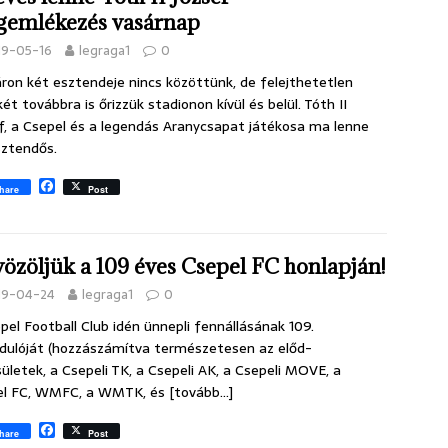
o
emlékezés vasárnap
k
19-05-16
legraga1
0
on két esztendeje nincs közöttünk, de felejthetetlen
ét továbbra is őrizzük stadionon kívül és belül. Tóth II
f, a Csepel és a legendás Aranycsapat játékosa ma lenne
ztendős.
F
hare
Post
a
c
e
b
özöljük a 109 éves Csepel FC honlapján!
o
o
19-04-24
legraga1
0
k
pel Football Club idén ünnepli fennállásának 109.
dulóját (hozzászámítva természetesen az előd-
ületek, a Csepeli TK, a Csepeli AK, a Csepeli MOVE, a
el FC, WMFC, a WMTK, és
[tovább…]
F
hare
Post
a