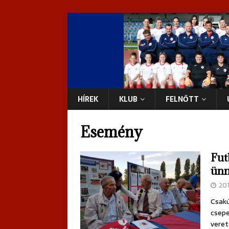
HÍREK
KLUB
FELNŐTT
Esemény
Fut
ünn
20
Csakú
csepe
veret