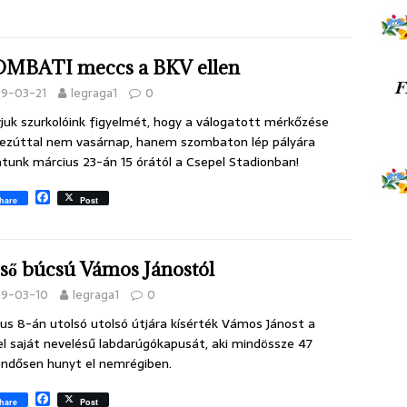
c
e
b
o
MBATI meccs a BKV ellen
o
k
19-03-21
legraga1
0
vjuk szurkolóink figyelmét, hogy a válogatott mérkőzése
ezúttal nem vasárnap, hanem szombaton lép pályára
tunk március 23-án 15 órától a Csepel Stadionban!
F
hare
Post
a
c
e
b
ső búcsú Vámos Jánostól
o
o
19-03-10
legraga1
0
k
us 8-án utolsó utolsó útjára kísérték Vámos Jánost a
l saját nevelésű labdarúgókapusát, aki mindössze 47
ndősen hunyt el nemrégiben.
F
hare
Post