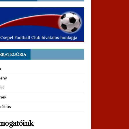
RKATEGÓRIA
b
ény
tt
mek
pótlás
mogatóink