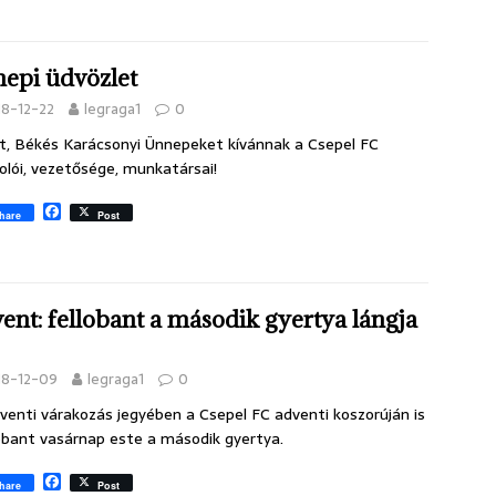
a
c
e
b
epi üdvözlet
o
o
18-12-22
legraga1
0
k
t, Békés Karácsonyi Ünnepeket kívánnak a Csepel FC
olói, vezetősége, munkatársai!
F
hare
Post
a
c
e
b
o
o
ent: fellobant a második gyertya lángja
k
18-12-09
legraga1
0
venti várakozás jegyében a Csepel FC adventi koszorúján is
bbant vasárnap este a második gyertya.
F
hare
Post