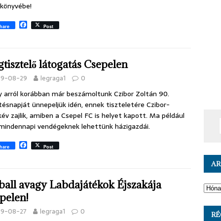
könyvébe!
F
hare
Post
a
c
e
b
tisztelő látogatás Csepelen
o
o
19-08-29
legraga1
0
k
 arról korábban már beszámoltunk Czibor Zoltán 90.
tésnapját ünnepeljük idén, ennek tiszteletére Czibor-
év zajlik, amiben a Csepel FC is helyet kapott. Ma például
indennapi vendégeknek lehettünk házigazdái.
F
hare
Post
a
c
A
e
b
ball avagy Labdajátékok Éjszakája
o
o
pelen!
k
19-08-27
legraga1
0
RÉ