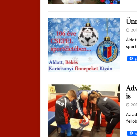
Ünn
20
Áldot
sport
S
Adv
is
20
Az ad
fello
S