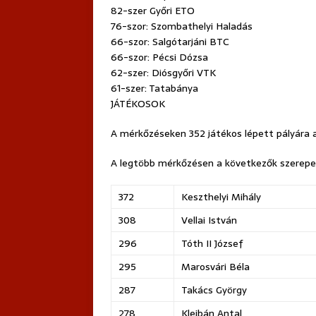
82-szer Győri ETO
76-szor: Szombathelyi Haladás
66-szor: Salgótarjáni BTC
66-szor: Pécsi Dózsa
62-szer: Diósgyőri VTK
61-szer: Tatabánya
JÁTÉKOSOK
A mérkőzéseken 352 játékos lépett pályára a 
A legtöbb mérkőzésen a következők szerepe
372
Keszthelyi Mihály
308
Vellai István
296
Tóth II József
295
Marosvári Béla
287
Takács György
278
Kleibán Antal