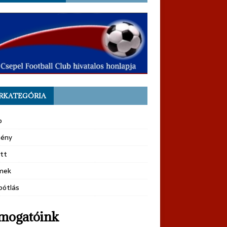
RKATEGÓRIA
b
ény
tt
mek
pótlás
mogatóink