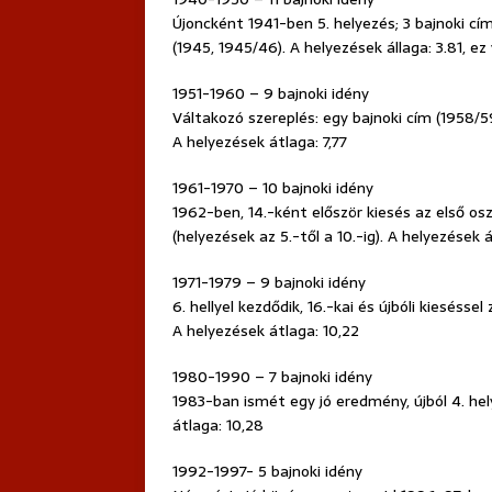
Újoncként 1941-ben 5. helyezés; 3 bajnoki cí
(1945, 1945/46). A helyezések állaga: 3.81, ez
1951-1960 – 9 bajnoki idény
Váltakozó szereplés: egy bajnoki cím (1958/59
A helyezések átlaga: 7,77
1961-1970 – 10 bajnoki idény
1962-ben, 14.-ként először kiesés az első os
(helyezések az 5.-től a 10.-ig). A helyezések 
1971-1979 – 9 bajnoki idény
6. hellyel kezdődik, 16.-kai és újbóli kieséss
A helyezések átlaga: 10,22
1980-1990 – 7 bajnoki idény
1983-ban ismét egy jó eredmény, újból 4. he
átlaga: 10,28
1992-1997- 5 bajnoki idény