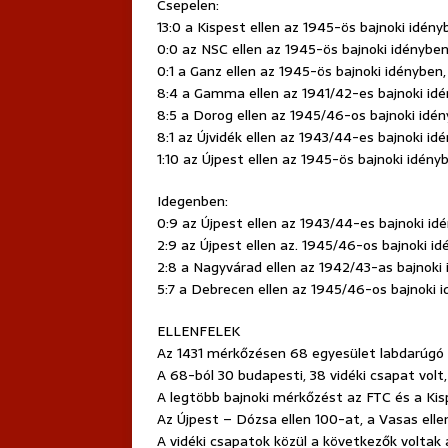
Csepelen:
13:0 a Kispest ellen az 1945-ös bajnoki idény
0:0 az NSC ellen az 1945-ös bajnoki idényben
0:1 a Ganz ellen az 1945-ös bajnoki idényben,
8:4 a Gamma ellen az 1941/42-es bajnoki idé
8:5 a Dorog ellen az 1945/46-os bajnoki idén
8:1 az Újvidék ellen az 1943/44-es bajnoki id
1:10 az Újpest ellen az 1945-ös bajnoki idény
Idegenben:
0:9 az Újpest ellen az 1943/44-es bajnoki id
2:9 az Újpest ellen az. 1945/46-os bajnoki id
2:8 a Nagyvárad ellen az 1942/43-as bajnoki 
5:7 a Debrecen ellen az 1945/46-os bajnoki 
ELLENFELEK
Az 1431 mérkőzésen 68 egyesület labdarúgó c
A 68-ból 30 budapesti, 38 vidéki csapat volt,
A legtöbb bajnoki mérkőzést az FTC és a Kis
Az Újpest – Dózsa ellen 100-at, a Vasas elle
A vidéki csapatok közül a következők voltak a