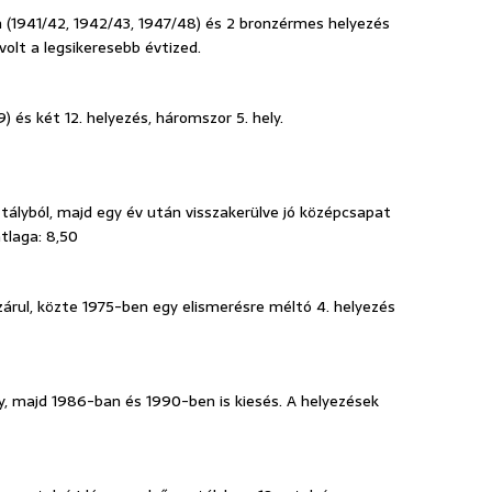
m (1941/42, 1942/43, 1947/48) és 2 bronzérmes helyezés
 volt a legsikeresebb évtized.
) és két 12. helyezés, háromszor 5. hely.
ztályból, majd egy év után visszakerülve jó középcsapat
átlaga: 8,50
el zárul, közte 1975-ben egy elismerésre méltó 4. helyezés
ly, majd 1986-ban és 1990-ben is kiesés. A helyezések