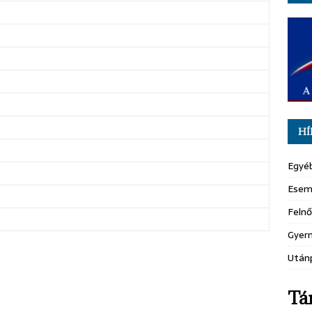
HÍ
Egyé
Esem
Felnő
Gyer
Után
Tá