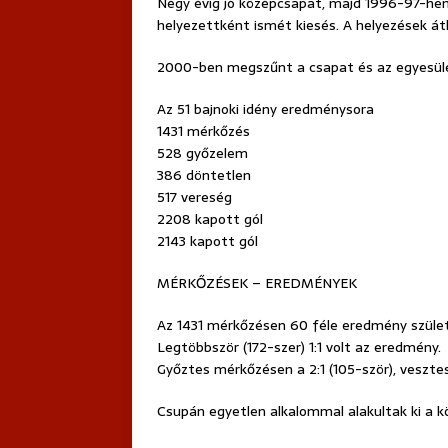
Négy évig jó középcsapat, majd 1996-97-hen a
helyezettként ismét kiesés. A helyezések át
2000-ben megszűnt a csapat és az egyesüle
Az 51 bajnoki idény eredménysora
1431 mérkőzés
528 győzelem
386 döntetlen
517 vereség
2208 kapott gól
2143 kapott gól
MÉRKŐZÉSEK – EREDMÉNYEK
Az 1431 mérkőzésen 60 féle eredmény szüle
Legtöbbször (172-szer) 1:1 volt az eredmény.
Győztes mérkőzésen a 2:1 (105-ször), vesztesn
Csupán egyetlen alkalommal alakultak ki a 