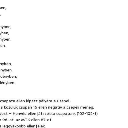
ben,
,
nyben,
yben,
ényben,
ben.
ényben,
ényben,
idényben,
idényben.
sapata ellen lépett pályára a Csepel.
 s közülük csupán 16 ellen negatív a csepeli mérleg.
pest – Honvéd ellen játszotta csapatunk (102-102-t)
n 96-ot, az MTK ellen 87-et.
 leggyakoribb ellenfelek: