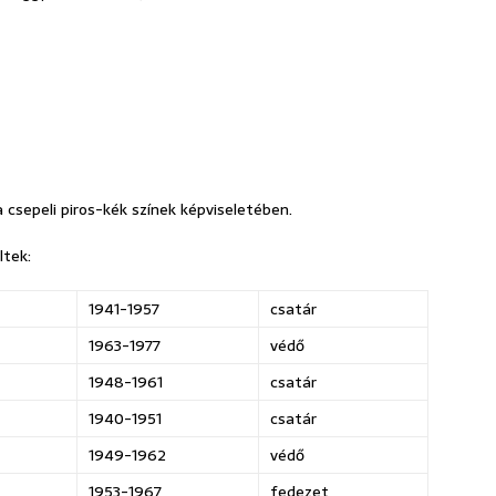
csepeli piros-kék színek képviseletében.
ltek:
1941-1957
csatár
1963-1977
védő
1948-1961
csatár
1940-1951
csatár
1949-1962
védő
1953-1967
fedezet