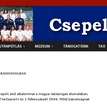
UTÁNPÓTLÁS
MÚZEUM
TÁMOGATÓINK
TAO
R BAJNOKSÁGBAN
repelt első alkalommal a magyar labdarúgás élvonalában,
51 befejezett és 2 félbeszakadt (1944, 1956) bajnokságnak