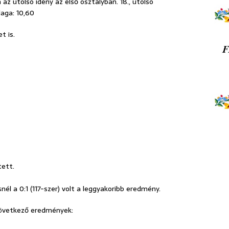
z utolsó idény az első osztályban. 18., utolsó
laga: 10,60
t is.
tett.
él a 0:1 (117-szer) volt a leggyakoribb eredmény.
következő eredmények: