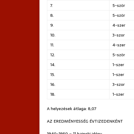
7.
5-ször
8.
5-ször
9.
4-szer
10.
3-szor
11.
4-szer
12.
5-ször
14.
1-szer
15.
1-szer
16.
3-szor
18.
1-szer
A helyezések átlaga: 8,07
AZ EREDMÉNYESSÉG ÉVTIZEDENKÉNT
1940-1950 – 11 bajnoki idény