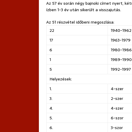
Az 57 év során négy bajnoki címet nyert, két
ízben 1-3 év után sikerült a visszajutás.
Az 51 részvétel időbeni megoszlása:
22
1940-1962
17
1963-1979
6
1980-1986
1
1989-1990
5
1992-1997
Helyezések:
1.
4-szer
3.
2-szer
4.
4-szer
5.
6-szor
6.
3-szor