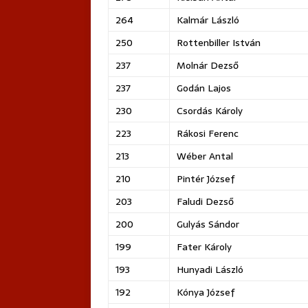
264
Kalmár László
250
Rottenbiller István
237
Molnár Dezső
237
Godán Lajos
230
Csordás Károly
223
Rákosi Ferenc
213
Wéber Antal
210
Pintér József
203
Faludi Dezső
200
Gulyás Sándor
199
Fater Károly
193
Hunyadi László
192
Kónya József