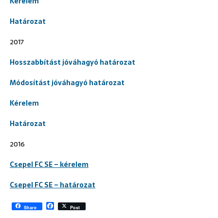
Kérelem
Határozat
2017
Hosszabbítást jóváhagyó határozat
Módosítást jóváhagyó határozat
Kérelem
Határozat
2016
Csepel FC SE – kérelem
Csepel FC SE – határozat
F
Share
Post
a