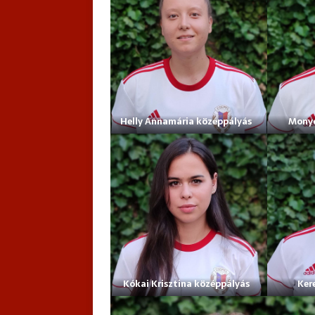
Helly Annamária középpályás
Monyó
Kókai Krisztina középpályás
Ker