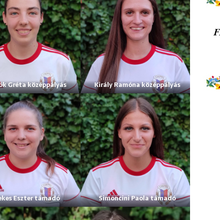
k Gréta középpályás
Király Ramóna középpályás
ekes Eszter támadó
Simoncini Paola támadó