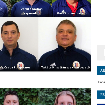
r
Versitz András
kapusedző
Vass Zoltán masszőr
na Csaba tulajdonos
Takács Krisztián szakmai vezető
A
RÉ