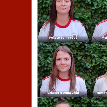
Fekete Edina védő
Mes
Schuszter Anna védő
Német