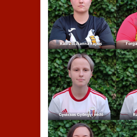
Káli Zsuzsanna kapus
Forgá
Gyolcsos Gyöngyi védő
R