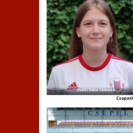
Csolti Réka támadó
Csapatk