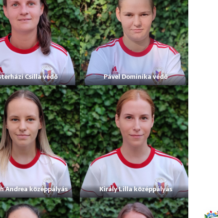
terházi Csilla védő
Pável Dominika védő
h Andrea középpályás
Király Lilla középpályás