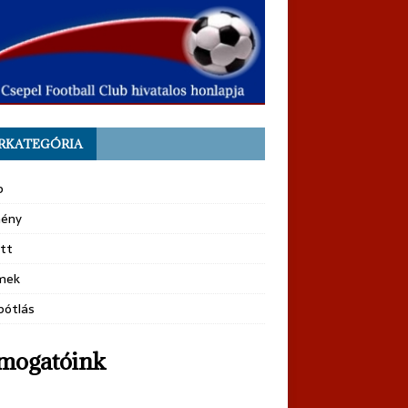
RKATEGÓRIA
b
ény
tt
mek
pótlás
mogatóink