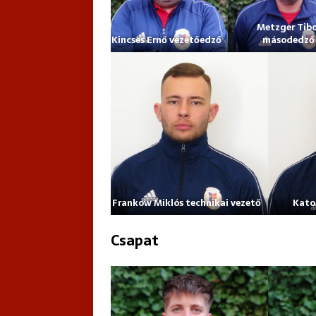
Metzger Tibo
Kincses Ernő vezetőedző
másodedző
Frankow Miklós technikai vezető
Kato
Csapat