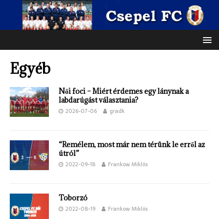
Egyéb
Női foci – Miért érdemes egy lánynak a
labdarúgást választania?
2026-07-06
gradk
“Remélem, most már nem térünk le erről az
útról”
2022-09-18
Frankow Miklós
Toborzó
2022-08-19
Frankow Miklós