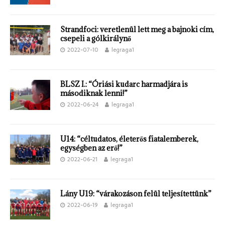
Strandfoci: veretlenül lett meg a bajnoki cím,
csepeli a gólkirálynő
2022-07-10
legraga1
BLSZ I.: “Óriási kudarc harmadjára is
másodiknak lenni!”
2022-06-24
legraga1
U14: “céltudatos, életerős fiatalemberek,
egységben az erő!”
2022-06-21
legraga1
Lány U19: “várakozáson felül teljesítettünk”
2022-06-19
legraga1