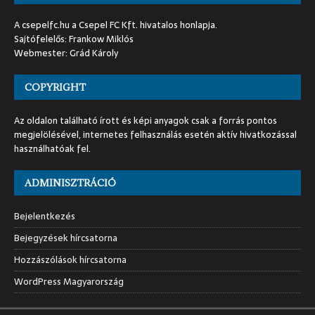
A csepelfc.hu a Csepel FC Kft. hivatalos honlapja.
Sajtófelelős: Frankow Miklós
Webmester: Grád Károly
COPYRIGHT
Az oldalon található írott és képi anyagok csak a forrás pontos
megjelölésével, internetes felhasználás esetén aktív hivatkozással
használhatóak fel.
ADMINISZTRÁCIÓ
Bejelentkezés
Bejegyzések hírcsatorna
Hozzászólások hírcsatorna
WordPress Magyarország