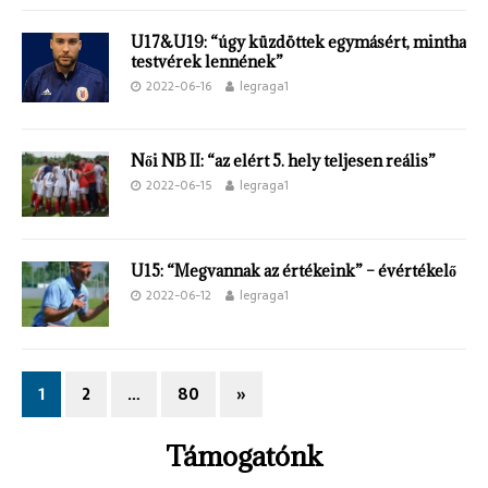
U17&U19: “úgy küzdöttek egymásért, mintha
testvérek lennének”
2022-06-16
legraga1
Női NB II: “az elért 5. hely teljesen reális”
2022-06-15
legraga1
U15: “Megvannak az értékeink” – évértékelő
2022-06-12
legraga1
1
2
…
80
»
Támogatónk