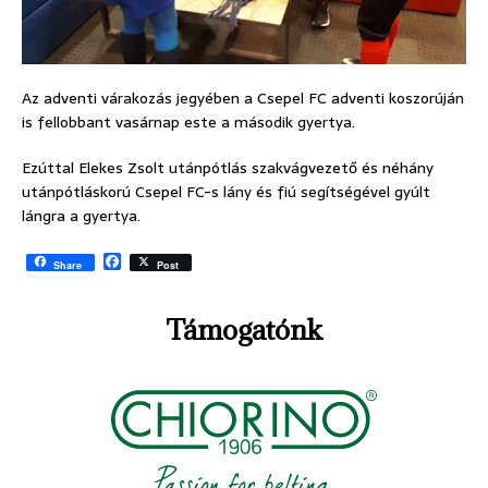
Az adventi várakozás jegyében a Csepel FC adventi koszorúján
is fellobbant vasárnap este a második gyertya.
Ezúttal Elekes Zsolt utánpótlás szakvágvezető és néhány
utánpótláskorú Csepel FC-s lány és fiú segítségével gyúlt
lángra a gyertya.
F
Share
Post
a
c
e
Támogatónk
b
o
o
k