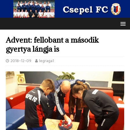
Advent: fellobant a második
gyertya lángja is
2018-12-09
legraga1