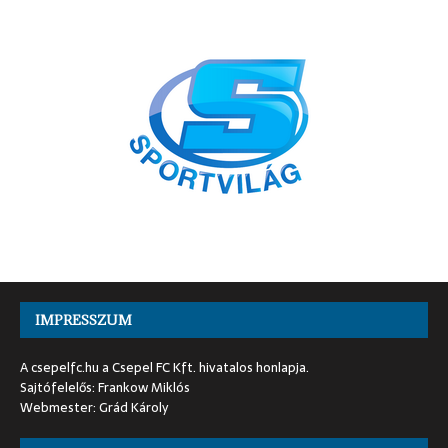
IMPRESSZUM
A csepelfc.hu a Csepel FC Kft. hivatalos honlapja.
Sajtófelelős: Frankow Miklós
Webmester: Grád Károly