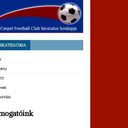
RKATEGÓRIA
b
ény
tt
mek
pótlás
mogatóink