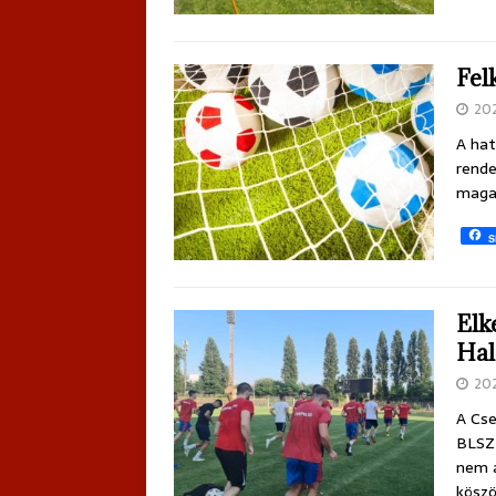
Fel
20
A hat
rende
magab
S
Elk
Hal
20
A Cse
BLSZ 
nem a
köszö