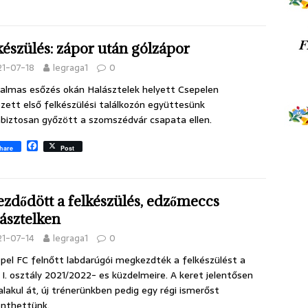
a
c
e
b
készülés: zápor után gólzápor
o
o
21-07-18
legraga1
0
k
almas esőzés okán Halásztelek helyett Csepelen
zett első felkészülési találkozón együttesünk
iztosan győzött a szomszédvár csapata ellen.
F
hare
Post
a
c
e
b
ezdődött a felkészülés, edzőmeccs
o
o
ásztelken
k
21-07-14
legraga1
0
pel FC felnőtt labdarúgói megkezdték a felkészülést a
I. osztály 2021/2022- es küzdelmeire. A keret jelentősen
lakul át, új trénerünkben pedig egy régi ismerőst
nthettünk.