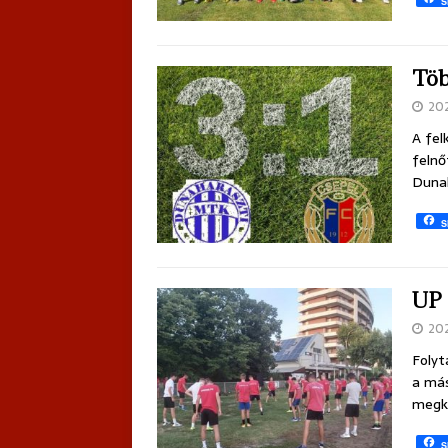
S
Töb
20
A fel
felnő
Duna
S
UP 
20
Folyt
a más
megkü
S