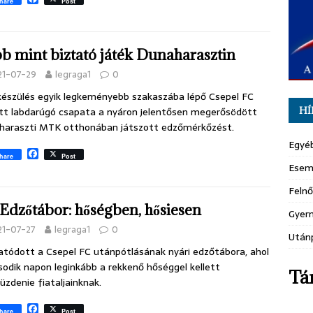
hare
Post
a
c
e
b
b mint biztató játék Dunaharasztin
o
o
21-07-29
legraga1
0
k
készülés egyik legkeményebb szakaszába lépő Csepel FC
tt labdarúgó csapata a nyáron jelentősen megerősödött
HÍ
haraszti MTK otthonában játszott edzőmérkőzést.
Egyé
F
hare
Post
a
Esem
c
e
Felnő
b
Edzőtábor: hőségben, hősiesen
o
Gyer
o
21-07-27
legraga1
0
k
Után
atódott a Csepel FC utánpótlásának nyári edzőtábora, ahol
odik napon leginkább a rekkenő hőséggel kellett
Tá
zdenie fiataljainknak.
F
hare
Post