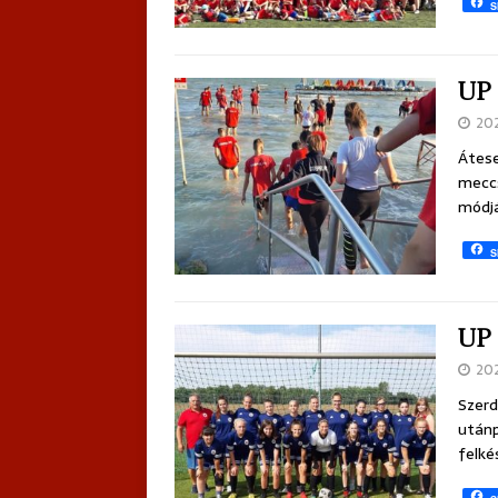
S
UP 
20
Átese
meccs
módjá
S
UP 
20
Szerd
utánp
felké