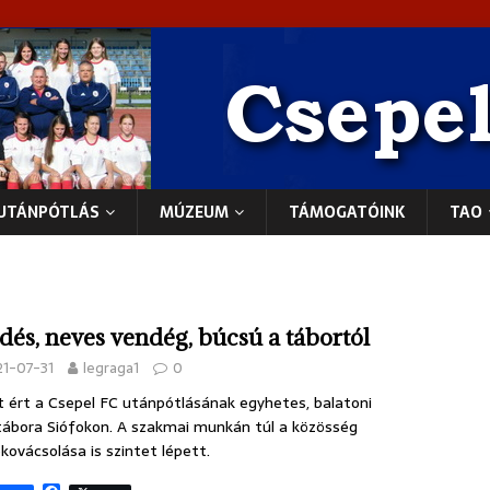
UTÁNPÓTLÁS
MÚZEUM
TÁMOGATÓINK
TAO
dés, neves vendég, búcsú a tábortól
21-07-31
legraga1
0
 ért a Csepel FC utánpótlásának egyhetes, balatoni
ábora Siófokon. A szakmai munkán túl a közösség
kovácsolása is szintet lépett.