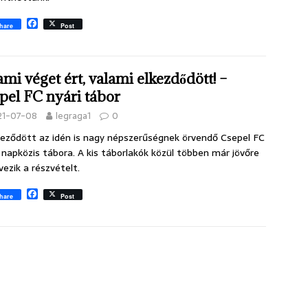
F
hare
Post
a
c
e
b
ami véget ért, valami elkezdődött! –
o
o
pel FC nyári tábor
k
21-07-08
legraga1
0
eződött az idén is nagy népszerűségnek örvendő Csepel FC
, napközis tábora. A kis táborlakók közül többen már jövőre
rvezik a részvételt.
F
hare
Post
a
c
e
b
o
o
k