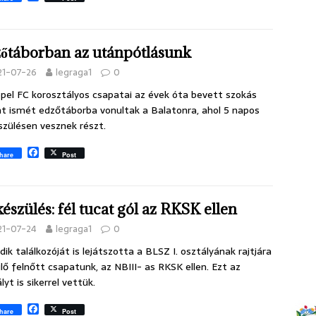
a
c
e
b
őtáborban az utánpótlásunk
o
o
21-07-26
legraga1
0
k
pel FC korosztályos csapatai az évek óta bevett szokás
nt ismét edzőtáborba vonultak a Balatonra, ahol 5 napos
szülésen vesznek részt.
F
hare
Post
a
c
e
b
készülés: fél tucat gól az RKSK ellen
o
o
21-07-24
legraga1
0
k
ik találkozóját is lejátszotta a BLSZ I. osztályának rajtjára
lő felnőtt csapatunk, az NBIII- as RKSK ellen. Ezt az
lyt is sikerrel vettük.
F
hare
Post