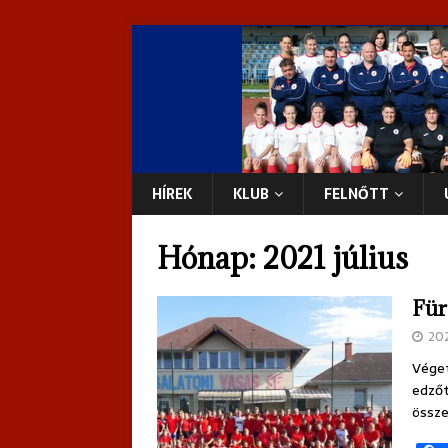
HÍREK
KLUB
FELNŐTT
Hónap:
2021 július
Für
20
Véget
edzőt
össze