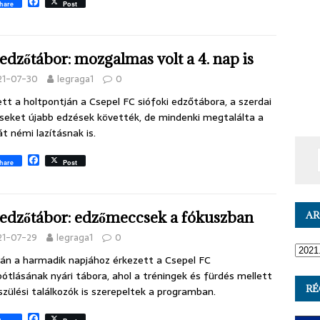
F
hare
Post
a
c
e
b
edzőtábor: mozgalmas volt a 4. nap is
o
o
21-07-30
legraga1
0
k
tt a holtpontján a Csepel FC siófoki edzőtábora, a szerdai
eket újabb edzések követték, de mindenki megtalálta a
t némi lazításnak is.
F
hare
Post
a
c
e
b
edzőtábor: edzőmeccsek a fókuszban
o
A
o
21-07-29
legraga1
0
k
án a harmadik napjához érkezett a Csepel FC
ótlásának nyári tábora, ahol a tréningek és fürdés mellett
RÉ
szülési találkozók is szerepeltek a programban.
F