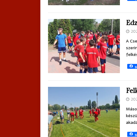
Edz
20
A Cse
szeri
felké
S
Fel
20
Másod
készü
akadá
S