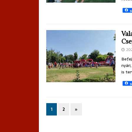
S
Val
Cse
20
Befej
nyári
is te
S
1
2
»