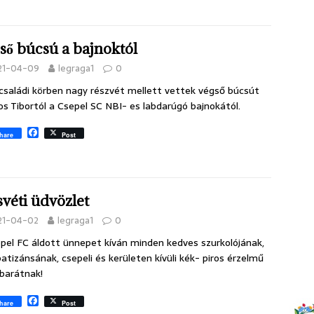
a
c
e
b
ső búcsú a bajnoktól
o
o
21-04-09
legraga1
0
k
családi körben nagy részvét mellett vettek végső búcsút
s Tibortól a Csepel SC NBI- es labdarúgó bajnokától.
F
hare
Post
a
c
e
b
o
o
véti üdvözlet
k
21-04-02
legraga1
0
pel FC áldott ünnepet kíván minden kedves szurkolójának,
atizánsának, csepeli és kerületen kívüli kék- piros érzelmű
barátnak!
F
hare
Post
a