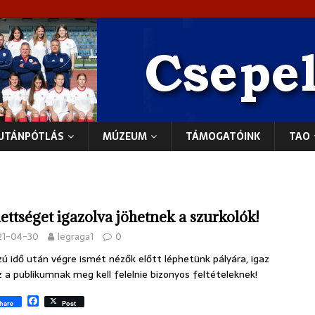
UTÁNPÓTLÁS
MÚZEUM
TÁMOGATÓINK
TAO
ettséget igazolva jöhetnek a szurkolók!
21-04-30
legraga1
0
ú idő után végre ismét nézők előtt léphetünk pályára, igaz
 a publikumnak meg kell felelnie bizonyos feltételeknek!
F
hare
Post
a