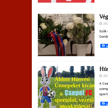
Vég
20
Szűk 
Gondo
S
Hús
20
A Cse
szimp
sport
S