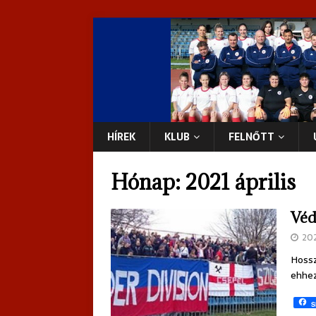
HÍREK
KLUB
FELNŐTT
Hónap:
2021 április
Véd
20
Hossz
ehhez
S