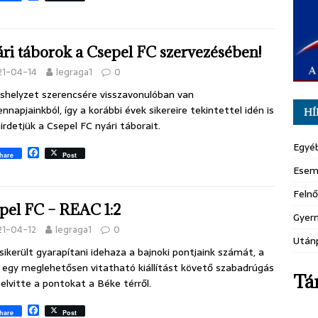
a
c
e
b
ri táborok a Csepel FC szervezésében!
o
o
21-04-14
legraga1
0
k
ushelyzet szerencsére visszavonulóban van
nnapjainkból, így a korábbi évek sikereire tekintettel idén is
HÍ
rdetjük a Csepel FC nyári táborait.
Egyé
F
hare
Post
a
Esem
c
e
Felnő
b
pel FC – REAC 1:2
o
Gyer
o
21-04-12
legraga1
0
k
Után
ikerült gyarapítani idehaza a bajnoki pontjaink számát, a
egy meglehetősen vitatható kiállítást követő szabadrúgás
Tá
l elvitte a pontokat a Béke térről.
F
hare
Post