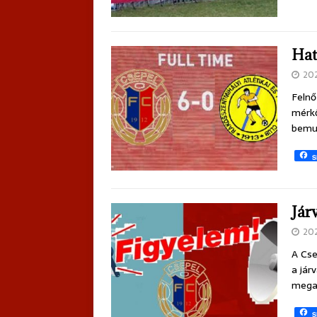
Hat
20
Felnő
mérkő
bemu
S
Jár
20
A Cse
a jár
mega
S