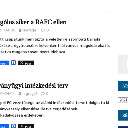
c
e
b
o
o
gólos siker a RAFC ellen
k
21-04-25
legraga1
0
tt csapatunk nem bízta a véletlenre szombati bajnoki
zését, együttesünk helyenként látványos megoldásokat is
tatva magabiztosan nyert idehaza.
F
hare
Post
a
c
e
b
ványügyi intézkedési terv
o
A
o
21-04-14
legraga1
0
k
pel FC vezetősége az alábbi intézkedési tervet dolgozta ki
ványveszély elkerülése illetve terjedésének
kadályozása érdekében.
RÉ
F
hare
Post