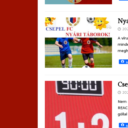
Nyá
20
A vír
minde
meghi
S
Cse
20
Nem s
REAC 
gólla
S