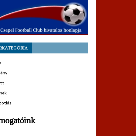
RKATEGÓRIA
b
ény
tt
mek
pótlás
mogatóink