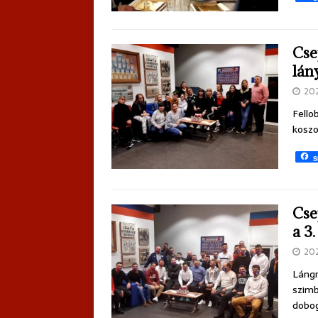
Cse
lán
20
Fello
koszo
S
Cse
a 3
20
Lángr
szimb
dobog