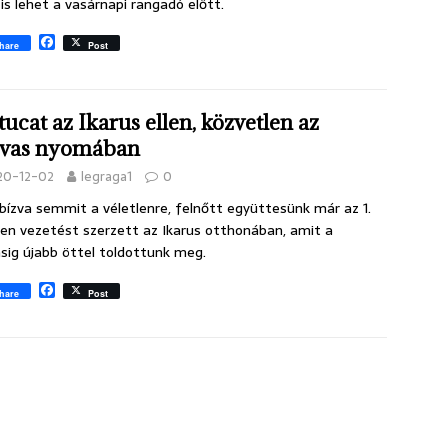
l is lehet a vasárnapi rangadó előtt.
F
hare
Post
a
c
e
b
 tucat az Ikarus ellen, közvetlen az
o
o
ovas nyomában
k
20-12-02
legraga1
0
ízva semmit a véletlenre, felnőtt együttesünk már az 1.
en vezetést szerzett az Ikarus otthonában, amit a
ásig újabb öttel toldottunk meg.
F
hare
Post
a
c
e
b
o
o
k