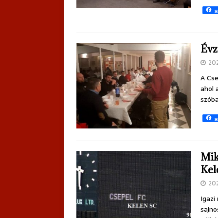
S
Évz
20
A Cse
ahol 
szóba
S
Mik
Kel
20
Igazi
sajno