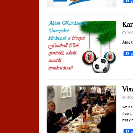
S
Kar
20
Áldot
S
Vis
20
Az ös
évet,
maxim
S