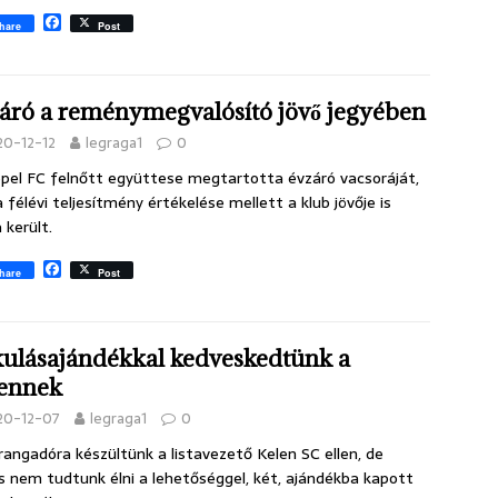
F
hare
Post
a
c
e
b
áró a reménymegvalósító jövő jegyében
o
o
20-12-12
legraga1
0
k
pel FC felnőtt együttese megtartotta évzáró vacsoráját,
a félévi teljesítmény értékelése mellett a klub jövője is
 került.
F
hare
Post
a
c
e
b
ulásajándékkal kedveskedtünk a
o
o
ennek
k
20-12-07
legraga1
0
 rangadóra készültünk a listavezető Kelen SC ellen, de
s nem tudtunk élni a lehetőséggel, két, ajándékba kapott