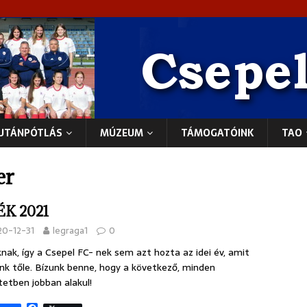
UTÁNPÓTLÁS
MÚZEUM
TÁMOGATÓINK
TAO
er
K 2021
20-12-31
legraga1
0
nak, így a Csepel FC- nek sem azt hozta az idei év, amit
nk tőle. Bízunk benne, hogy a következő, minden
tetben jobban alakul!