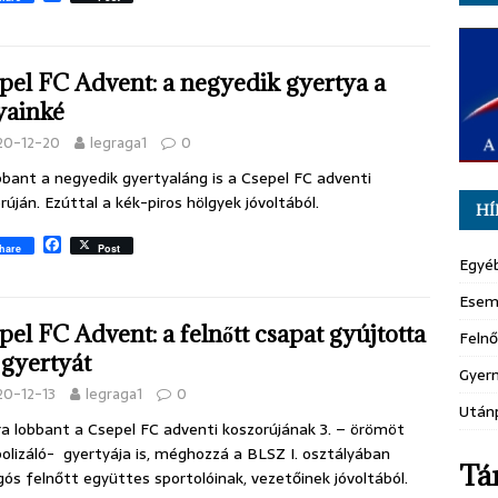
a
c
e
b
pel FC Advent: a negyedik gyertya a
o
o
yainké
k
20-12-20
legraga1
0
bbant a negyedik gyertyaláng is a Csepel FC adventi
rúján. Ezúttal a kék-piros hölgyek jóvoltából.
HÍ
F
hare
Post
a
Egyé
c
e
Esem
b
pel FC Advent: a felnőtt csapat gyújtotta
o
Felnő
o
. gyertyát
k
Gyer
20-12-13
legraga1
0
Után
a lobbant a Csepel FC adventi koszorújának 3. – örömöt
olizáló- gyertyája is, méghozzá a BLSZ I. osztályában
Tá
ós felnőtt együttes sportolóinak, vezetőinek jóvoltából.