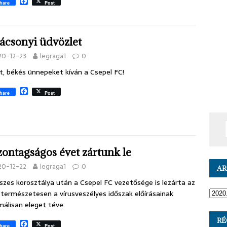
F
hare
Post
a
c
e
b
ácsonyi üdvözlet
o
o
20-12-23
legraga1
0
k
t, békés ünnepeket kíván a Csepel FC!
F
hare
Post
a
c
e
b
o
o
k
zontagságos évet zártunk le
20-12-22
legraga1
0
A
szes korosztálya után a Csepel FC vezetősége is lezárta az
 természetesen a vírusveszélyes időszak előírásainak
álisan eleget téve.
RÉ
F
hare
Post