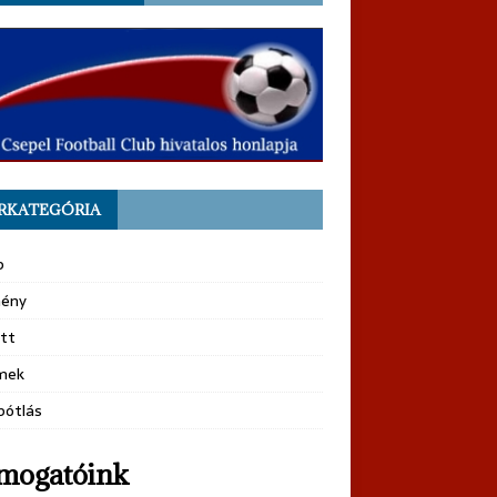
RKATEGÓRIA
b
ény
tt
mek
pótlás
mogatóink