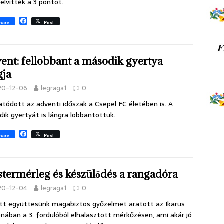
l elvitték a 3 pontot.
F
hare
Post
a
c
e
b
ent: fellobbant a második gyertya
o
o
gja
k
20-12-06
legraga1
0
atódott az adventi időszak a Csepel FC életében is. A
ik gyertyát is lángra lobbantottuk.
F
hare
Post
a
c
e
b
termérleg és készülődés a rangadóra
o
o
20-12-04
legraga1
0
k
tt együttesünk magabiztos győzelmet aratott az Ikarus
nában a 3. fordulóból elhalasztott mérkőzésen, ami akár jó