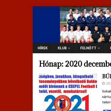
HÍREK
KLUB
FELNŐTT
Hónap:
2020 decemb
BÚÉ
20
Sokak
vártu
tekin