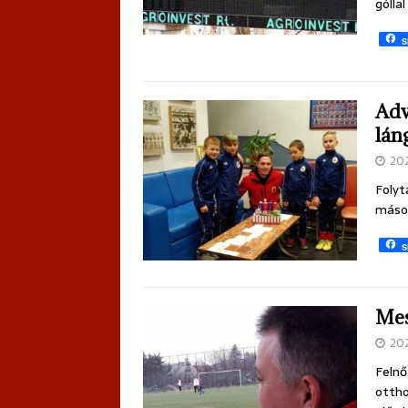
gólla
S
Adv
lán
20
Folyt
másod
S
Mes
20
Felnő
ottho