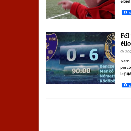
elője
S
Fél
éll
20
Nem b
percb
lefúj
S