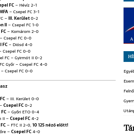
epel FC
– Hévíz 2-1
 MFA
– Csepel FC 3-1
 FC –
III. Kerület
0-2
n II
– Csepel FC 1-0
 FC
– Komárom 2-0
I – Csepel FC 0-0
l FC
– Diósd 4-0
 – Csepel FC 0-0
HÍ
el FC – Gyirmót II 0-2
 FC Győr – Csepel FC 4-0
r – Csepel FC 0-0
Egyé
Esem
vasz
Felnő
 FC
– III. Kerület 0-0
Gyer
 –
Csepel FC
0-2
Után
 FC
– Győri ETO 0-4
n II –
Csepel FC
4-2
 FC
– FTC II 2-0,
10 125 néző előtt!
Tá
lőre –
Csepel FC
4-0