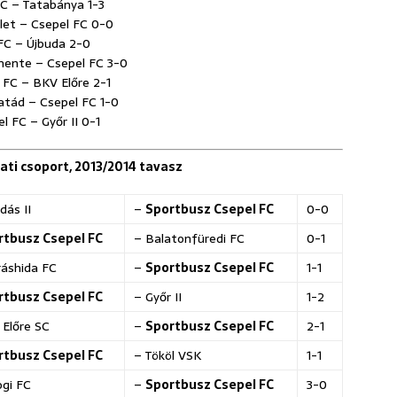
 FC – Tatabánya 1-3
rület – Csepel FC 0-0
l FC – Újbuda 2-0
smente – Csepel FC 3-0
l FC – BKV Előre 2-1
yatád – Csepel FC 1-0
l FC – Győr II 0-1
gati csoport, 2013/2014 tavasz
dás II
–
Sportbusz Csepel FC
0-0
rtbusz Csepel FC
– Balatonfüredi FC
0-1
áshida FC
–
Sportbusz Csepel FC
1-1
rtbusz Csepel FC
– Győr II
1-2
Előre SC
–
Sportbusz Csepel FC
2-1
rtbusz Csepel FC
–
Tököl VSK
1-1
gi FC
–
Sportbusz Csepel FC
3-0