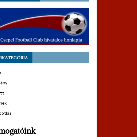
RKATEGÓRIA
b
ény
tt
mek
pótlás
mogatóink