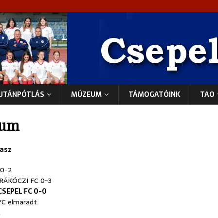
UTÁNPÓTLÁS
MÚZEUM
TÁMOGATÓINK
TAO
vum
vasz
 0-2
RÁKÓCZI FC 0-3
CSEPEL FC
0-0
C elmaradt
2