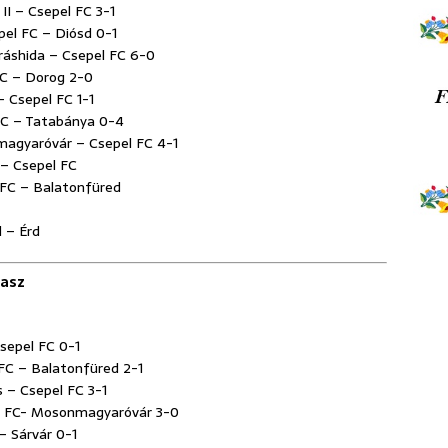
 II – Csepel FC 3-1
epel FC – Diósd 0-1
dráshida – Csepel FC 6-0
 FC – Dorog 2-0
 – Csepel FC 1-1
l FC – Tatabánya 0-4
nmagyaróvár – Csepel FC 4-1
I – Csepel FC
l FC – Balatonfüred
l – Érd
vasz
Csepel FC 0-1
l FC – Balatonfüred 2-1
s – Csepel FC 3-1
pel FC- Mosonmagyaróvár 3-0
 – Sárvár 0-1