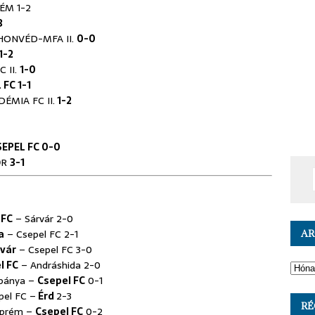
ÉM 1-2
3
HONVÉD-MFA II.
0-0
1-2
 II.
1-0
 FC 1-1
ÉMIA FC II.
1-2
SEPEL FC 0-0
ŐR
3-1
 FC
– Sárvár 2-0
a
– Csepel FC 2-1
A
vár
– Csepel FC 3-0
l FC
– Andráshida 2-0
tabánya –
Csepel FC
0-1
pel FC –
Érd
2-3
RÉ
szprém –
Csepel FC
0-2