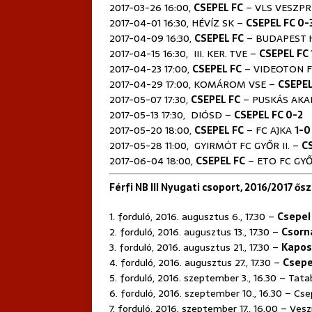
2017-03-26 16:00,
CSEPEL FC
–
VLS VESZPR
2017-04-01 16:30,
HÉVÍZ SK –
CSEPEL FC
0-
2017-04-09 16:30,
CSEPEL FC
–
BUDAPEST 
2017-04-15 16:30,
III. KER. TVE –
CSEPEL FC 
2017-04-23 17:00,
CSEPEL FC
–
VIDEOTON FC
2017-04-29 17:00,
KOMÁROM VSE –
CSEPEL
2017-05-07 17:30,
CSEPEL FC
–
PUSKÁS AKAD
2017-05-13 17:30,
DIÓSD –
CSEPEL FC 0-2
2017-05-20 18:00,
CSEPEL FC
–
FC AJKA
1-0
2017-05-28 11:00,
GYIRMÓT FC GYŐR II. –
C
2017-06-04 18:00,
CSEPEL FC
–
ETO FC GY
Férfi NB III Nyugati csoport, 2016/2017 ősz
1. forduló, 2016. augusztus 6., 17.30 –
Csepel
2. forduló, 2016. augusztus 13., 17.30 –
Csorn
3. forduló, 2016. augusztus 21., 17.30 –
Kapos
4. forduló, 2016. augusztus 27., 17.30 –
Csepe
5. forduló, 2016. szeptember 3., 16.30 – Ta
6. forduló, 2016. szeptember 10., 16.30 – Cse
7. forduló, 2016. szeptember 17., 16.00 – Ve