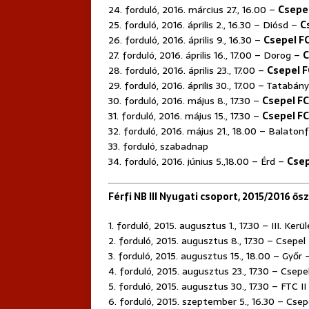
24. forduló, 2016. március 27., 16.00 –
Csepe
25. forduló, 2016. április 2., 16.30 – Diósd –
C
26. forduló, 2016. április 9., 16.30 –
Csepel F
27. forduló, 2016. április 16., 17.00 – Dorog –
C
28. forduló, 2016. április 23., 17.00 –
Csepel F
29. forduló, 2016. április 30., 17.00 – Tatabá
30. forduló, 2016. május 8., 17.30 –
Csepel FC
31. forduló, 2016. május 15., 17.30 –
Csepel FC
32. forduló, 2016. május 21., 18.00 – Balato
33. forduló, szabadnap
34. forduló, 2016. június 5.,18.00 – Érd –
Csep
Férfi NB III Nyugati csoport, 2015/2016 ősz
1. forduló, 2015. augusztus 1., 17.30 – III. Ker
2. forduló, 2015. augusztus 8., 17.30 – Csepel
3. forduló, 2015. augusztus 15., 18.00 – Győr
4. forduló, 2015. augusztus 23., 17.30 – Csepe
5. forduló, 2015. augusztus 30., 17.30 – FTC I
6. forduló, 2015. szeptember 5., 16.30 – Cse