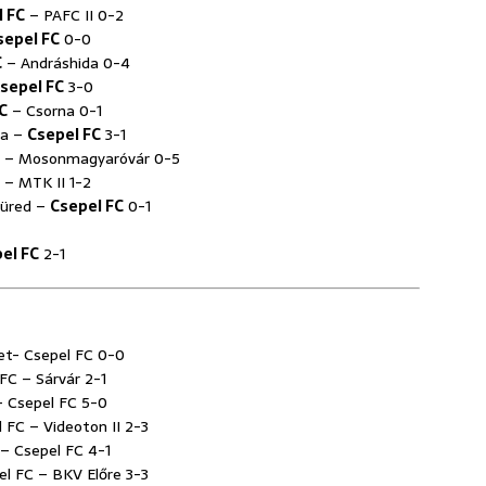
l FC
– PAFC II 0-2
sepel FC
0-0
C
– Andráshida 0-4
sepel FC
3-0
C
– Csorna 0-1
nya –
Csepel FC
3-1
– Mosonmagyaróvár 0-5
– MTK II 1-2
nfüred –
Csepel FC
0-1
el FC
2-1
ület- Csepel FC 0-0
 FC – Sárvár 2-1
 – Csepel FC 5-0
l FC – Videoton II 2-3
I – Csepel FC 4-1
pel FC – BKV Előre 3-3