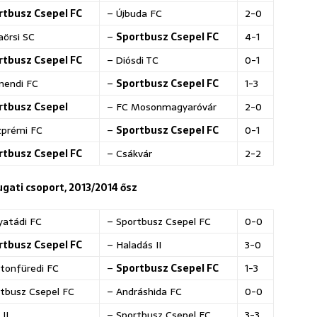
rtbusz Csepel FC
– Újbuda FC
2-0
örsi SC
–
Sportbusz Csepel FC
4-1
rtbusz Csepel FC
–
Diósdi TC
0-1
mendi FC
–
Sportbusz Csepel FC
1-3
rtbusz Csepel
– FC Mosonmagyaróvár
2-0
zprémi FC
–
Sportbusz Csepel FC
0-1
rtbusz Csepel FC
– Csákvár
2-2
yugati csoport, 2013/2014 ősz
yatádi FC
– Sportbusz Csepel FC
0-0
rtbusz Csepel FC
– Haladás II
3-0
tonfüredi FC
–
Sportbusz Csepel FC
1-3
tbusz Csepel FC
– Andráshida FC
0-0
 II
– Sportbusz Csepel FC
3-3