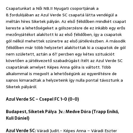
Csapatunkat a Női NB.II Nyugati csoportjának a
8.fordulójában az Azul Verde SC csapatá látta vendégül a
méltán híres Siketek pályán. Az első félidőben mindkét csapat
kereste a lehetőségeket a gólszerzésre de ez inkább egy erős
mezőnyjátékot alakított ki az első félidőben, így a csapatok
gól nélkül mehettek szünetre az első játékrészben. A második
félidőben már több helyzetet alakítottak ki a csapatok de gól
nem született, aztán a 61′ percben egy kétes szituációt
követően a játékvezető szabadrúgást ítélt az Azul Verde SC
csapatának amelyet Képes Anna gólra is váltott. Több
alkalommal is megvolt a lehetőségünk az egyenlítésre de
sajnos kimaradtak a helyzeteink így nulla pontal távoztunk a
Siketek pályáról.
Azul Verde SC – Csepel FC 1-0 (0-0)
Budapest, Siketek Pálya Jv.: Medve Dóra (Trapp Enikő,
Kuli Dániel)
Azul Verde SC:
Váradi Judit.- Képes Anna – Váradi Eszter