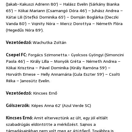
(Jakab-Kakuszi Adrienn 80′) – Halász Evelin (Sárkány Bianka
65′) – Kókai Mariann (Csamangó Dóra 46′) – Juhász Andrea –
Kátai Lili (Stefkó Dominika 65′) – Domján Boglárka (Deczki
Vanda 80′) – Vojnity Nóra – Mercz Dorottya – Németh Flóra
(Hegedűs Nóra 89′).
Vezetőedző:
Wachutka Zoltán
Csepel FC:
Forgács Szimonetta.- Gyolcsos Gyöngyi (Simoncini
Paola 46′) – Király Lilla – Monyók Gréta – Németh Andrea –
Kókai Krisztina – Pável Dominika (Király Ramóna 59′) –
Horváth Emese – Helly Annamária (Gula Eszter 59′) – Csolti
Réka – Janosütz Evelin.
Vezetőedző:
Kincses Ernő
Gólszerzők:
Képes Anna 62′ (Azul Verde SC)
Kincses Ernő:
Amit elterveztünk az ült, egy jól eltlált
szabadrúgás eldöntötte a mérkőzést. Sajnos a
támadásainkban nem volt meg az átütőerő. Továbbra is