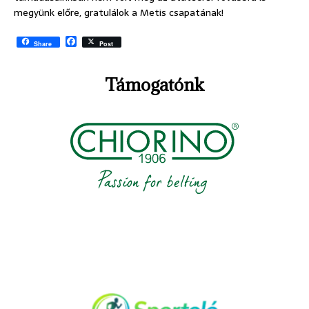
megyünk előre, gratulálok a Metis csapatának!
F
Share
Post
a
c
e
Támogatónk
b
o
o
k