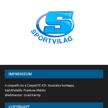
IMPRESSZUM
A csepelfc.hu a Csepel FC Kft. hivatalos honlapja.
Sajtófelelős: Frankow Miklós
Webmester: Grád Károly
COPYRIGHT