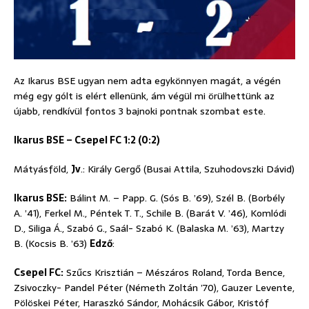
Az Ikarus BSE ugyan nem adta egykönnyen magát, a végén
még egy gólt is elért ellenünk, ám végül mi örülhettünk az
újabb, rendkívül fontos 3 bajnoki pontnak szombat este.
Ikarus BSE – Csepel FC 1:2 (0:2)
Mátyásföld,
Jv
.: Király Gergő (Busai Attila, Szuhodovszki Dávid)
Ikarus BSE:
Bálint M. – Papp. G. (Sós B. ’69), Szél B. (Borbély
A. ’41), Ferkel M., Péntek T. T., Schile B. (Barát V. ’46), Komlódi
D., Siliga Á., Szabó G., Saál- Szabó K. (Balaska M. ’63), Martzy
B. (Kocsis B. ’63)
Edző
:
Csepel FC:
Szűcs Krisztián – Mészáros Roland, Torda Bence,
Zsivoczky- Pandel Péter (Németh Zoltán ’70), Gauzer Levente,
Pölöskei Péter, Haraszkó Sándor, Mohácsik Gábor, Kristóf