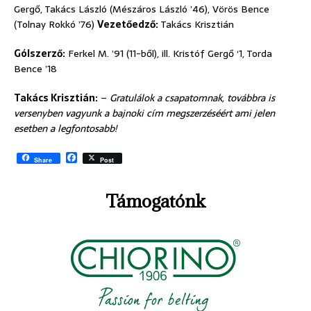
Gergő, Takács László (Mészáros László ’46), Vörös Bence
(Tolnay Rokkó ’76)
Vezetőedző:
Takács Krisztián
Gólszerző:
Ferkel M. ’91 (11-ből), ill. Kristóf Gergő ‘1, Torda
Bence ’18
Takács Krisztián:
–
Gratulálok a csapatomnak, továbbra is
versenyben vagyunk a bajnoki cím megszerzéséért ami jelen
esetben a legfontosabb!
F
Share
Post
a
c
e
Támogatónk
b
o
o
k