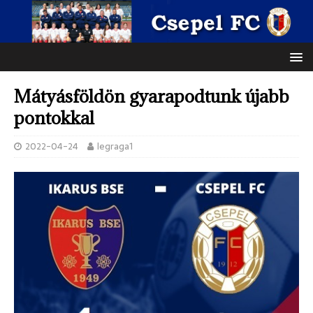
Mátyásföldön gyarapodtunk újabb
pontokkal
2022-04-24
legraga1