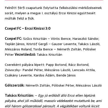
Felnőtt férfi csapatunk folytatta felkészülési mérkőzéseinek
sorát, melyen a megye I. osztályú Ercsi Kinizsi együttesét
múlták felül a fiúk.
Csepel FC – Ercsi Kinizsi 3:0
Csepel FC:
Szűcs Krisztián – Vörös Bence, Haraszkó Sándor,
Teplán János, Kristóf Gergő – Gauzer Levente, Takács László,
Mészáros Roland, Torda Bence – Németh Zoltán, Pölöskei
Péter
Vezetőedző:
Takács Krisztián
Csereként pályára lépett: Papp Botond, Rácz Botond,
Zsivoczky- Pandel Péter, Mészáros László, Lencsés Attila,
Csákány Levente, Kardos Ádám, Bende János
Gólszerzők:
Németh Zoltán, Pölöskei Péter, Mészáros László
Takács Krisztián:
–
Egy jó erőkből álló Ercsi ellen léptünk
pályára, ahol jól működő, masszív védekezést mutattunk be, ami
elöl három gólszerzéssel párosult. A végjátékban voltunk kicsit