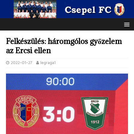
Felkészülés: háromgólos győzelem
az Ercsi ellen
2022-01-27
legraga1