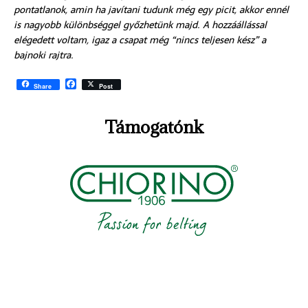
pontatlanok, amin ha javítani tudunk még egy picit, akkor ennél
is nagyobb különbséggel győzhetünk majd. A hozzáállással
elégedett voltam, igaz a csapat még “nincs teljesen kész” a
bajnoki rajtra.
F
Share
Post
a
c
e
Támogatónk
b
o
o
k