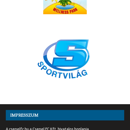
IMPRESSZUM
A csepelfc.hu a Csepel FC Kft. hivatalos honlapja.