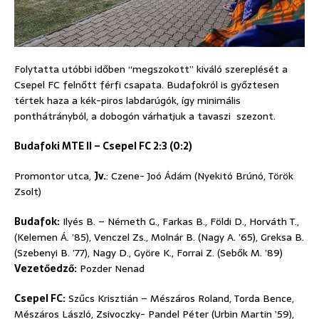
Folytatta utóbbi időben “megszokott” kiváló szereplését a
Csepel FC felnőtt férfi csapata. Budafokról is győztesen
tértek haza a kék-piros labdarúgók, így minimális
ponthátrányból, a dobogón várhatjuk a tavaszi szezont.
Budafoki MTE II – Csepel FC 2:3 (0:2)
Promontor utca,
Jv.
: Czene- Joó Ádám (Nyekitó Brúnó, Török
Zsolt)
Budafok:
Ilyés B. – Németh G., Farkas B., Földi D., Horváth T.,
(Kelemen Á. ’85), Venczel Zs., Molnár B. (Nagy A. ’65), Greksa B.
(Szebenyi B. ’77), Nagy D., Györe K., Forrai Z. (Sebők M. ’89)
Vezetőedző:
Pozder Nenad
Csepel FC:
Szűcs Krisztián – Mészáros Roland, Torda Bence,
Mészáros László, Zsivoczky- Pandel Péter (Urbin Martin ’59),