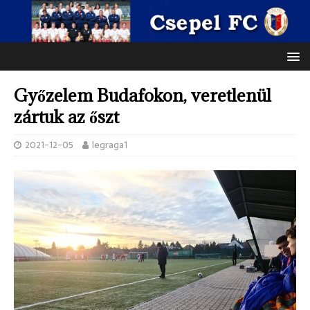
Győzelem Budafokon, veretlenül
zártuk az őszt
2021-12-05
legraga1