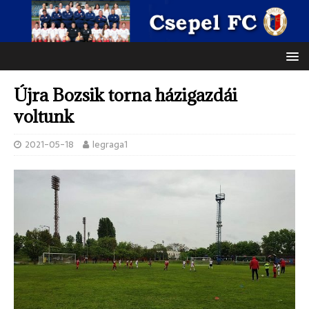
Újra Bozsik torna házigazdái
voltunk
2021-05-18
legraga1