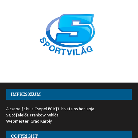
IMPRESSZUM
A csepelfc.hu a Csepel FC Kft. hivatalos honlapja.
Sajtófelelős: Frankow Miklós
Webmester: Grád Károly
COPYRIGHT