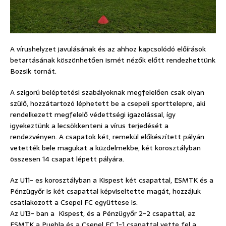
A vírushelyzet javulásának és az ahhoz kapcsolódó előírások
betartásának köszönhetően ismét nézők előtt rendezhettünk
Bozsik tornát.
A szigorú beléptetési szabályoknak megfelelően csak olyan
szülő, hozzátartozó léphetett be a csepeli sporttelepre, aki
rendelkezett megfelelő védettségi igazolással, így
igyekeztünk a lecsökkenteni a vírus terjedését a
rendezvényen. A csapatok két, remekül előkészített pályán
vetették bele magukat a küzdelmekbe, két korosztályban
összesen 14 csapat lépett pályára.
Az U11- es korosztályban a Kispest két csapattal, ESMTK és a
Pénzügyőr is két csapattal képviseltette magát, hozzájuk
csatlakozott a Csepel FC együttese is.
Az U13- ban a Kispest, és a Pénzügyőr 2-2 csapattal, az
ESMTK a Puebla és a Csepel FC 1-1 csapattal vette fel a