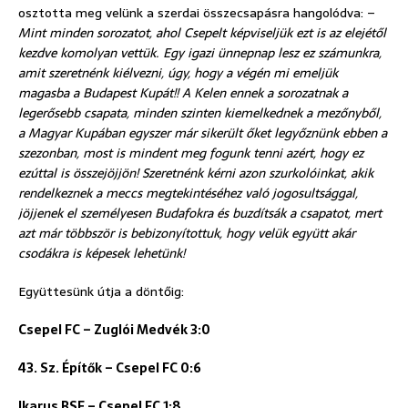
osztotta meg velünk a szerdai összecsapásra hangolódva: –
Mint minden sorozatot, ahol Csepelt képviseljük ezt is az elejétől
kezdve komolyan vettük. Egy igazi ünnepnap lesz ez számunkra,
amit szeretnénk kiélvezni, úgy, hogy a végén mi emeljük
magasba a Budapest Kupát!! A Kelen ennek a sorozatnak a
legerősebb csapata, minden szinten kiemelkednek a mezőnyből,
a Magyar Kupában egyszer már sikerült őket legyőznünk ebben a
szezonban, most is mindent meg fogunk tenni azért, hogy ez
ezúttal is összejöjjön! Szeretnénk kérni azon szurkolóinkat, akik
rendelkeznek a meccs megtekintéséhez való jogosultsággal,
jöjjenek el személyesen Budafokra és buzdítsák a csapatot, mert
azt már többször is bebizonyítottuk, hogy velük együtt akár
csodákra is képesek lehetünk!
Együttesünk útja a döntőig:
Csepel FC – Zuglói Medvék 3:0
43. Sz. Építők – Csepel FC 0:6
Ikarus BSE – Csepel FC 1:8