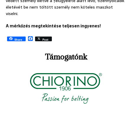
védett személy illetve a felügyelete alatt lévő, tizennyolcadik
életévét be nem töltött személy nem köteles maszkot
viselni.
A mérkőzés megtekintése teljesen ingyenes!
F
Share
Post
a
c
e
Támogatónk
b
o
o
k