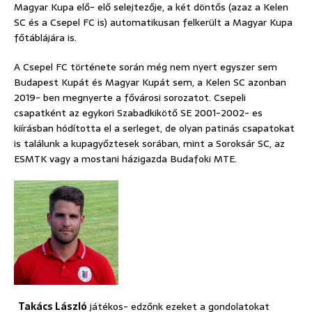
Magyar Kupa elő- elő selejtezője, a két döntős (azaz a Kelen
SC és a Csepel FC is) automatikusan felkerült a Magyar Kupa
főtáblájára is.
A Csepel FC története során még nem nyert egyszer sem
Budapest Kupát és Magyar Kupát sem, a Kelen SC azonban
2019- ben megnyerte a fővárosi sorozatot. Csepeli
csapatként az egykori Szabadkikötő SE 2001-2002- es
kiírásban hódította el a serleget, de olyan patinás csapatokat
is találunk a kupagyőztesek sorában, mint a Soroksár SC, az
ESMTK vagy a mostani házigazda Budafoki MTE.
Takács László
játékos- edzőnk ezeket a gondolatokat