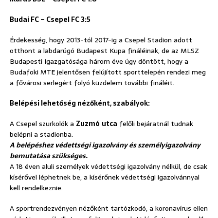
Budai FC – Csepel FC 3:5
Érdekesség, hogy 2013-tól 2017-ig a Csepel Stadion adott
otthont a labdarúgó Budapest Kupa fináléinak, de az MLSZ
Budapesti Igazgatósága három éve úgy döntött, hogy a
Budafoki MTE jelentősen felújított sporttelepén rendezi meg
a fővárosi serlegért folyó küzdelem további fináléit.
Belépési lehetőség nézőként, szabályok:
A Csepel szurkolók a
Zuzmó
utca
felőli bejáratnál tudnak
belépni a stadionba.
A belépéshez védettségi igazolvány és személyigazolvány
bemutatása szükséges.
A 18 éven aluli személyek védettségi igazolvány nélkül, de csak
kísérővel léphetnek be, a kísérőnek védettségi igazolvánnyal
kell rendelkeznie.
A sportrendezvényen nézőként tartózkodó, a koronavírus ellen