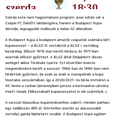
Szerda este nem hagyományos program, azaz edzés vár a
Csepel FC felnőtt labdarúgóira, hanem a Budapest Kupa
döntője, legnagyobb riválisunk a Kelen SC ellenében.
A Budapest Kupa a budapesti amatőr csapatok számára kiírt
kupasorozat – a BLSZ IV. osztálytól a BLSZ I. osztályig
bezárólag. Először 1976-ban került kiírásra, és 1977-ben
avattak először győztest. A BLSZ által felajánlott díszes
serleget akkor Törekvés nyerte. Ezt követően évente
megrendezésre került a sorozat. 1988-ban és 1990-ben nem
hirdettek győztest, de ezek az évek is szerepelnek a kupa
hivatalos sorszámában, így a 2020/2021- ös kiírás immáron a
45. lenne a sorban (amennyiben persze a koronavírus-járvány
miatt tavaly félbeszakadt kupasorozatot is ide számítjuk…)
A sorozat klasszikus kuparendszerben zajlott, minden párharc
egy találkozón dőlt el. Döntetlen esetén az alacsonyabb
osztályú gárda léphetett tovább. A Budapest Kupa egyben