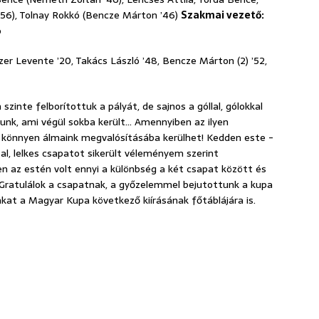
’56), Tolnay Rokkó (Bencze Márton ’46)
Szakmai vezető:
ó
uzer Levente ’20, Takács László ’48, Bencze Márton (2) ’52,
 szinte felborítottuk a pályát, de sajnos a góllal, gólokkal
tunk, ami végül sokba került… Amennyiben az ilyen
 könnyen álmaink megvalósításába kerülhet! Kedden este -
atal, lelkes csapatot sikerült véleményem szerint
n az estén volt ennyi a különbség a két csapat között és
. Gratulálok a csapatnak, a győzelemmel bejutottunk a kupa
kat a Magyar Kupa következő kiírásának főtáblájára is.