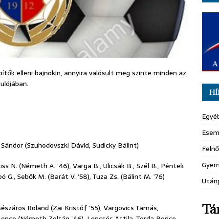
tők elleni bajnokin, annyira valósult meg szinte minden az
ulójában.
HÍ
Egyé
Esem
Sándor (Szuhodovszki Dávid, Sudicky Bálint)
Felnő
Gyer
ss N. (Németh A. ’46), Varga B., Ulicsák B., Szél B., Péntek
bó G., Sebők M. (Barát V. ’58), Tuza Zs. (Bálint M. ’76)
Után
Tá
észáros Roland (Zai Kristóf ’55), Vargovics Tamás,
Bence (Németh Zoltán ’46), Lencsés Attila, Torda Bence,