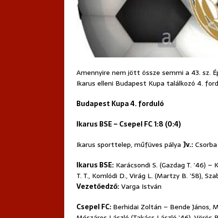
Amennyire nem jött össze semmi a 43. sz. Épí
Ikarus elleni Budapest Kupa találkozó 4. ford
Budapest Kupa 4. forduló
Ikarus BSE – Csepel FC 1:8 (0:4)
Ikarus sporttelep, műfüves pálya
Jv.:
Csorba 
Ikarus BSE:
Karácsondi S. (Gazdag T. ’46) – Ki
T. T., Komlódi D., Virág L. (Martzy B. ’58), Sza
Vezetőedző:
Varga István
Csepel FC:
Berhidai Zoltán – Bende János, M
Mészáros László (Takács László ’46), Vörös 