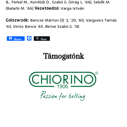
B., Ferkel M., Komlódi D., Szabó G. (Virág L. ’66), Sebők M.
(Belarbi M. ’66)
Vezetőedző:
Varga István
Gólszerzők:
Bencze Márton (3) ‘2, ’20, ’60, Vargovics Tamás
’63, Vörös Bence ’65, illetve Szabó G. ’38
F
Share
Post
a
c
e
Támogatónk
b
o
o
k