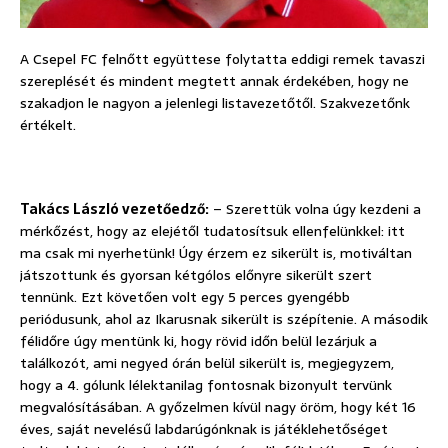
A Csepel FC felnőtt együttese folytatta eddigi remek tavaszi
szereplését és mindent megtett annak érdekében, hogy ne
szakadjon le nagyon a jelenlegi listavezetőtől. Szakvezetőnk
értékelt.
Takács László vezetőedző:
– Szerettük volna úgy kezdeni a
mérkőzést, hogy az elejétől tudatosítsuk ellenfelünkkel: itt
ma csak mi nyerhetünk! Úgy érzem ez sikerült is, motiváltan
játszottunk és gyorsan kétgólos előnyre sikerült szert
tennünk. Ezt követően volt egy 5 perces gyengébb
periódusunk, ahol az Ikarusnak sikerült is szépítenie. A második
félidőre úgy mentünk ki, hogy rövid időn belül lezárjuk a
találkozót, ami negyed órán belül sikerült is, megjegyzem,
hogy a 4. gólunk lélektanilag fontosnak bizonyult tervünk
megvalósításában. A győzelmen kívül nagy öröm, hogy két 16
éves, saját nevelésű labdarúgónknak is játéklehetőséget