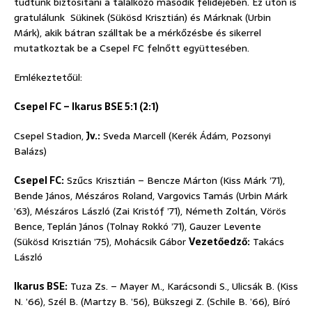
tudtunk biztosítani a találkozó második félidejében. Ez úton is
gratulálunk Sükinek (Sükösd Krisztián) és Márknak (Urbin
Márk), akik bátran szálltak be a mérkőzésbe és sikerrel
mutatkoztak be a Csepel FC felnőtt együttesében.
Emlékeztetőül:
Csepel FC – Ikarus BSE 5:1 (2:1)
Csepel Stadion,
Jv.:
Sveda Marcell (Kerék Ádám, Pozsonyi
Balázs)
Csepel FC:
Szűcs Krisztián – Bencze Márton (Kiss Márk ’71),
Bende János, Mészáros Roland, Vargovics Tamás (Urbin Márk
’63), Mészáros László (Zai Kristóf ’71), Németh Zoltán, Vörös
Bence, Teplán János (Tolnay Rokkó ’71), Gauzer Levente
(Sükösd Krisztián ’75), Mohácsik Gábor
Vezetőedző:
Takács
László
Ikarus BSE:
Tuza Zs. – Mayer M., Karácsondi S., Ulicsák B. (Kiss
N. ’66), Szél B. (Martzy B. ’56), Bükszegi Z. (Schile B. ’66), Bíró