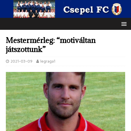
Mestermérleg: “motiváltan
játszottunk”
2021-03-09
legraga1