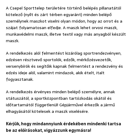
A Csepel Sporttelep területére történő belépés pillanatától
kötelező (nyílt és zárt térben egyaránt) minden belépő
személynek maszkot viselni olyan módon, hogy az orrot és a
szájat folyamatosan elfedje. A maszk lehet orvosi maszk,
munkavédelmi maszk, illetve textil vagy más anyagból készült
maszk.
A rendelkezés alól felmentést kizárólag sportrendezvényen,
edzésen résztvevő sportolók, edzők, mérkőzésvezetők,
versenybírók és segítőik kapnak felmentést a rendezvény és
edzés ideje alól, valamint mindazok, akik ételt, italt
fogyasztanak.
A rendelkezés érvényes minden belépő személyre, annak
státuszától, a sportközpontban tartózkodás okától és
időtartamától függetlenül! Gépjárművel érkezők a jármű
elhagyásától kötelesek a maszk viselésére.
Kérjük, hogy mindannyiunk érdekében mindenki tartsa
be az előírásokat, vigyázzunk egymásra!