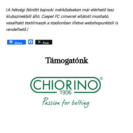
/
A hétvégi felnőtt bajnoki mérkőzéseken már elérhető lesz
klubszínekből álló, Csepel FC címerrel ellátott mosható,
vasalható textilmaszk a stadionban illetve webshopunkból is
rendelhető.
/
F
Share
Post
a
c
e
Támogatónk
b
o
o
k