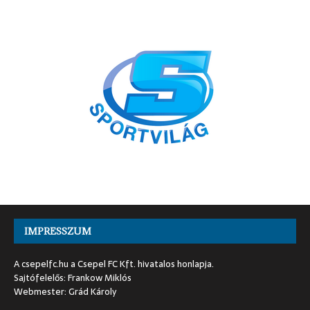
IMPRESSZUM
A csepelfc.hu a Csepel FC Kft. hivatalos honlapja.
Sajtófelelős: Frankow Miklós
Webmester: Grád Károly