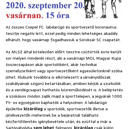
Az összes Csepel FC labdarúgó és sportvezető koronavírus
tesztje negatív lett, ezzel pedig minden lehetséges akadály
elhárult, hogy vasárnap fogadhassuk a Soroksár SC csapatát.
Az MLSZ által kötelezően előírt tesztre csütörtök este került
sor melyen mindenki részt, aki a vasárnapi MOL Magyar Kupa
összecsapáson akár sportolóként, akár technikai
személyzetként vagy sportvezetőként egyesületünknél szóba
jöhet. Klubunk továbbra is elkötelezett a járványidőszak
szabályainak szigorú betartásában, amiben kérjük a szurkolók
és a vendégcsapat hathatós közreműködését is. A beléptetés
a szokásos módon zajlik majd a sporttelepen, a jegyárak 1.000
Ft- os egységáron kaphatók a helyszínen. A labdarúgó
épületbe
kizárólag
a sportolók, sportvezetők illetve a
játékvezetők mehetnek be a bejáratnál található
kézfertőtlenítés igénybevétele után, és ezúttal a már a
Sajtópáholyba
sem lehet
felmenni,
kizárólag
csak külön