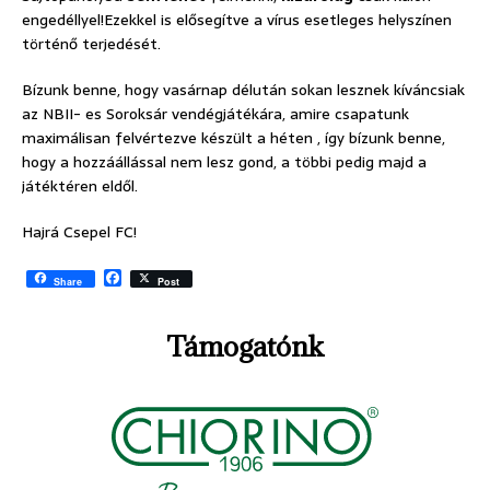
engedéllyel!Ezekkel is elősegítve a vírus esetleges helyszínen
történő terjedését.
Bízunk benne, hogy vasárnap délután sokan lesznek kíváncsiak
az NBII- es Soroksár vendégjátékára, amire csapatunk
maximálisan felvértezve készült a héten , így bízunk benne,
hogy a hozzáállással nem lesz gond, a többi pedig majd a
játéktéren eldől.
Hajrá Csepel FC!
F
Share
Post
a
c
e
Támogatónk
b
o
o
k