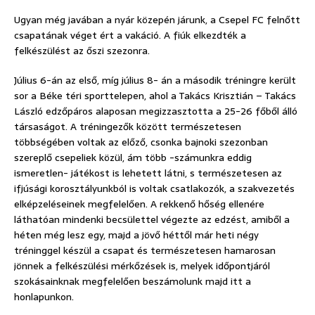
Ugyan még javában a nyár közepén járunk, a Csepel FC felnőtt
csapatának véget ért a vakáció. A fiúk elkezdték a
felkészülést az őszi szezonra.
Július 6-án az első, míg július 8- án a második tréningre került
sor a Béke téri sporttelepen, ahol a Takács Krisztián – Takács
László edzőpáros alaposan megizzasztotta a 25-26 főből álló
társaságot. A tréningezők között természetesen
többségében voltak az előző, csonka bajnoki szezonban
szereplő csepeliek közül, ám több -számunkra eddig
ismeretlen- játékost is lehetett látni, s természetesen az
ifjúsági korosztályunkból is voltak csatlakozók, a szakvezetés
elképzeléseinek megfelelően. A rekkenő hőség ellenére
láthatóan mindenki becsülettel végezte az edzést, amiből a
héten még lesz egy, majd a jövő héttől már heti négy
tréninggel készül a csapat és természetesen hamarosan
jönnek a felkészülési mérkőzések is, melyek időpontjáról
szokásainknak megfelelően beszámolunk majd itt a
honlapunkon.