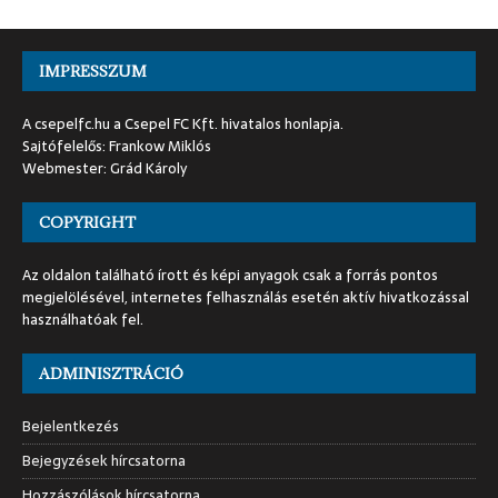
IMPRESSZUM
A csepelfc.hu a Csepel FC Kft. hivatalos honlapja.
Sajtófelelős: Frankow Miklós
Webmester: Grád Károly
COPYRIGHT
Az oldalon található írott és képi anyagok csak a forrás pontos
megjelölésével, internetes felhasználás esetén aktív hivatkozással
használhatóak fel.
ADMINISZTRÁCIÓ
Bejelentkezés
Bejegyzések hírcsatorna
Hozzászólások hírcsatorna