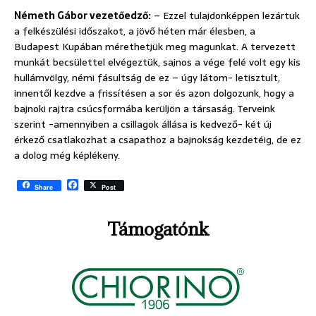
Németh Gábor vezetőedző:
– Ezzel tulajdonképpen lezártuk
a felkészülési időszakot, a jövő héten már élesben, a
Budapest Kupában mérethetjük meg magunkat. A tervezett
munkát becsülettel elvégeztük, sajnos a vége felé volt egy kis
hullámvölgy, némi fásultság de ez – úgy látom- letisztult,
innentől kezdve a frissítésen a sor és azon dolgozunk, hogy a
bajnoki rajtra csúcsformába kerüljön a társaság. Terveink
szerint -amennyiben a csillagok állása is kedvező- két új
érkező csatlakozhat a csapathoz a bajnokság kezdetéig, de ez
a dolog még képlékeny.
F
Share
Post
a
c
e
Támogatónk
b
o
o
k