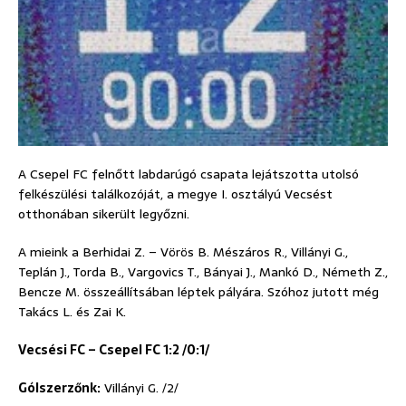
A Csepel FC felnőtt labdarúgó csapata lejátszotta utolsó
felkészülési találkozóját, a megye I. osztályú Vecsést
otthonában sikerült legyőzni.
A mieink a Berhidai Z. – Vörös B. Mészáros R., Villányi G.,
Teplán J., Torda B., Vargovics T., Bányai J., Mankó D., Németh Z.,
Bencze M. összeállítsában léptek pályára. Szóhoz jutott még
Takács L. és Zai K.
Vecsési FC – Csepel FC 1:2 /0:1/
Gólszerzőnk:
Villányi G. /2/