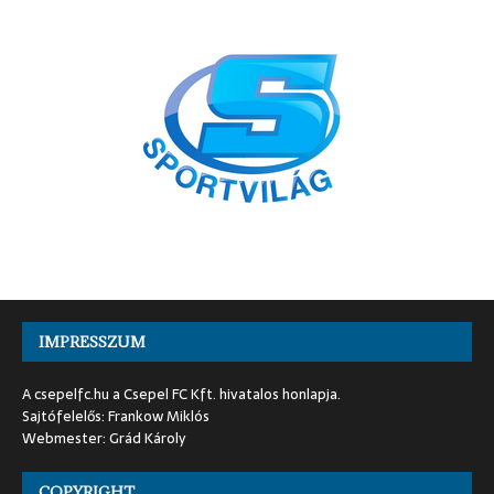
IMPRESSZUM
A csepelfc.hu a Csepel FC Kft. hivatalos honlapja.
Sajtófelelős: Frankow Miklós
Webmester: Grád Károly
COPYRIGHT