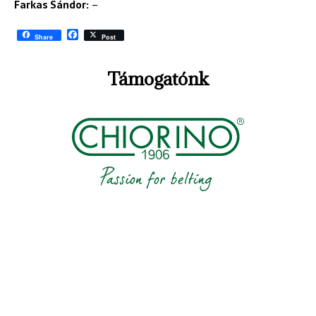
Farkas Sándor:
–
F
Share
Post
a
c
e
Támogatónk
b
o
o
k