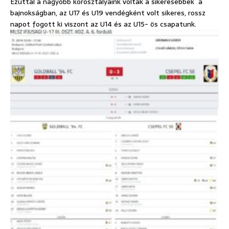
Ezúttal a nagyobb korosztályaink voltak a sikeresebbek a
bajnokságban, az U17 és U19 vendégként volt sikeres, rossz
napot fogott ki viszont az U14 és az U15- ös csapatunk.