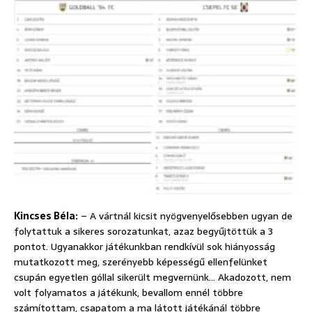
Kincses Béla:
– A vártnál kicsit nyögvenyelősebben ugyan de
folytattuk a sikeres sorozatunkat, azaz begyűjtöttük a 3
pontot. Ugyanakkor játékunkban rendkívül sok hiányosság
mutatkozott meg, szerényebb képességű ellenfelünket
csupán egyetlen góllal sikerült megvernünk… Akadozott, nem
volt folyamatos a játékunk, bevallom ennél többre
számítottam, csapatom a ma látott játékánál többre