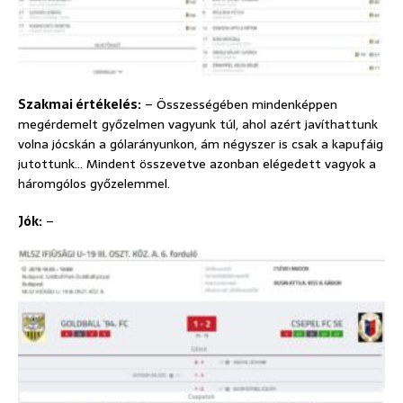
Szakmai értékelés:
– Összességében mindenképpen
megérdemelt győzelmen vagyunk túl, ahol azért javíthattunk
volna jócskán a gólarányunkon, ám négyszer is csak a kapufáig
jutottunk… Mindent összevetve azonban elégedett vagyok a
háromgólos győzelemmel.
Jók:
–