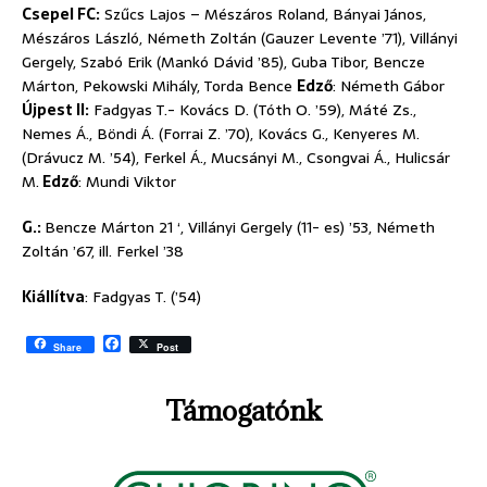
Csepel FC:
Szűcs Lajos – Mészáros Roland, Bányai János,
Mészáros László, Németh Zoltán (Gauzer Levente ’71), Villányi
Gergely, Szabó Erik (Mankó Dávid ’85), Guba Tibor, Bencze
Márton, Pekowski Mihály, Torda Bence
Edző
: Németh Gábor
Újpest II:
Fadgyas T.- Kovács D. (Tóth O. ’59), Máté Zs.,
Nemes Á., Böndi Á. (Forrai Z. ’70), Kovács G., Kenyeres M.
(Drávucz M. ’54), Ferkel Á., Mucsányi M., Csongvai Á., Hulicsár
M.
Edző
: Mundi Viktor
G.:
Bencze Márton 21 ‘, Villányi Gergely (11- es) ’53, Németh
Zoltán ’67, ill. Ferkel ’38
Kiállítva
: Fadgyas T. (’54)
F
Share
Post
a
c
e
Támogatónk
b
o
o
k