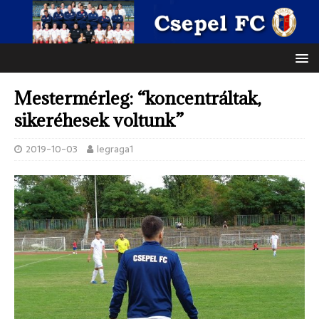
Mestermérleg: “koncentráltak,
sikeréhesek voltunk”
2019-10-03
legraga1