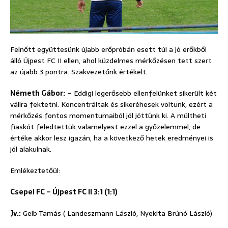
Felnőtt együttesünk újabb erőpróbán esett túl a jó erőkből
álló Újpest FC II ellen, ahol küzdelmes mérkőzésen tett szert
az újabb 3 pontra. Szakvezetőnk értékelt.
Németh Gábor:
– Eddigi legerősebb ellenfelünket sikerült két
vállra fektetni. Koncentráltak és sikeréhesek voltunk, ezért a
mérkőzés fontos momentumaiból jól jöttünk ki. A múltheti
fiaskót feledtettük valamelyest ezzel a győzelemmel, de
értéke akkor lesz igazán, ha a következő hetek eredményei is
jól alakulnak.
Emlékeztetőül:
Csepel FC – Újpest FC II 3:1 (1:1)
Jv.:
Gelb Tamás ( Landeszmann László, Nyekita Brúnó László)