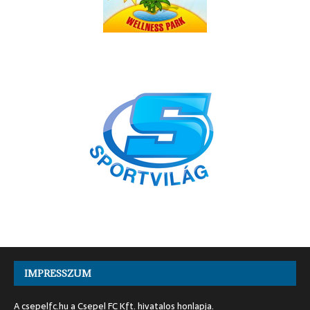
IMPRESSZUM
A csepelfc.hu a Csepel FC Kft. hivatalos honlapja.