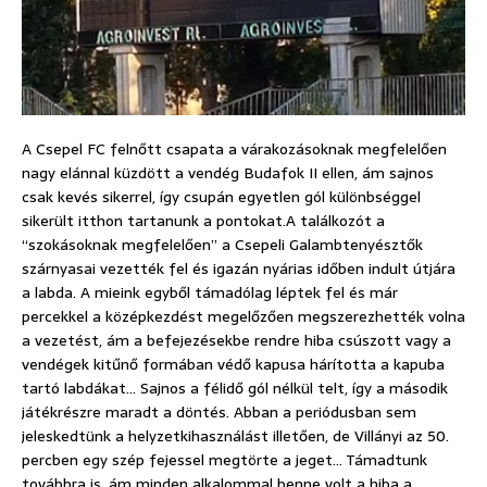
A Csepel FC felnőtt csapata a várakozásoknak megfelelően
nagy elánnal küzdött a vendég Budafok II ellen, ám sajnos
csak kevés sikerrel, így csupán egyetlen gól különbséggel
sikerült itthon tartanunk a pontokat.
A találkozót a
“szokásoknak megfelelően” a Csepeli Galambtenyésztők
szárnyasai vezették fel és igazán nyárias időben indult útjára
a labda. A mieink egyből támadólag léptek fel és már
percekkel a középkezdést megelőzően megszerezhették volna
a vezetést, ám a befejezésekbe rendre hiba csúszott vagy a
vendégek kitűnő formában védő kapusa hárította a kapuba
tartó labdákat… Sajnos a félidő gól nélkül telt, így a második
játékrészre maradt a döntés. Abban a periódusban sem
jeleskedtünk a helyzetkihasználást illetően, de Villányi az 50.
percben egy szép fejessel megtörte a jeget… Támadtunk
továbbra is, ám minden alkalommal benne volt a hiba a