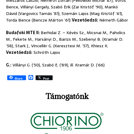
Mészáros László, Németh Zoltán (Pekowski Michal ’87), Vörös
Bence, Villányi Gergely, Szabó Erik (Zai Kristóf ’90), Mankó
Dávid (Vargovics Tamás ’81), Szemán Lajos (Mag Kristóf ’61),
Torda Bence (Bencze Márton ’61)
Vezetőedző:
Németh Gábor
Budafoki MTE II:
Berhidai Z. – Kévés Sz., Micsnai M., Paholics
M., Fekete M., Harsányi D., Barizs M., Szebenyi B. (Kramár D.
’58), Stark J., Vincellér G. (Keresztesi M. ’57), Khiesz K.
Vezetőedző:
Schróth Lajos
G.:
Villányi G. (’50), Szabó E. (’89), ill. Kramár D. (’66)
F
Share
Post
a
c
e
Támogatónk
b
o
o
k