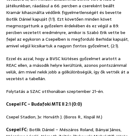
játékunkban, ráadásul a 66. percben a csereként beállt
Kramár kihasználta védőink figyelmetlenségét és bevette
Botlik Dániel kapuját (1:1). Ezt követően minden követ
megmozgattunk a győzelem érdekében és ez végül a 89.
percben vezetett eredményre, amikor is Szabó Erik vette be
fejjel az egykoron a Csepelben is megforduló Berhidai kapuját,
amivel végül kicsikartuk a nagyon fontos győzelmet, (2:1).
Ezzel és azzal, hogy a BVSC kiütéses győzelmet aratott a
REAC ellen, a második helyre kerültünk, azonos pontszámmal
velük, ám mivel nekik jobb a gólkülönbségük, így ők vették át a
vezetést a tabellán.
Folytatás a SZAC otthonában szeptember 21-én.
Csepel FC – Budafoki MTE II 2:1 (0:0)
Csepel Stadion, Jv: Horváth J. (Boros R., Kispál M.)
Csepel FC:
Botlik Dániel – Mészáros Roland, Bányai János,