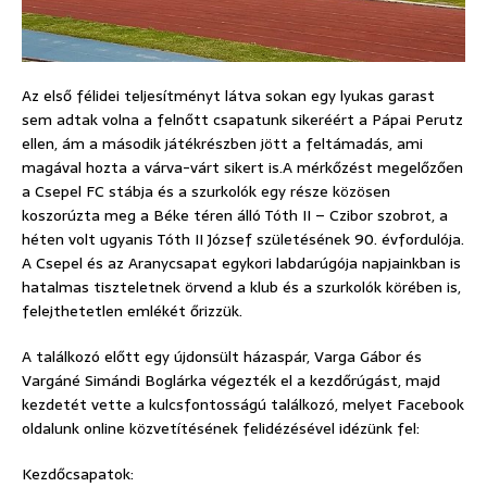
Az első félidei teljesítményt látva sokan egy lyukas garast
sem adtak volna a felnőtt csapatunk sikeréért a Pápai Perutz
ellen, ám a második játékrészben jött a feltámadás, ami
magával hozta a várva-várt sikert is.
A mérkőzést megelőzően
a Csepel FC stábja és a szurkolók egy része közösen
koszorúzta meg a Béke téren álló Tóth II – Czibor szobrot, a
héten volt ugyanis Tóth II József születésének 90. évfordulója.
A Csepel és az Aranycsapat egykori labdarúgója napjainkban is
hatalmas tiszteletnek örvend a klub és a szurkolók körében is,
felejthetetlen emlékét őrizzük.
A találkozó előtt egy újdonsült házaspár, Varga Gábor és
Vargáné Simándi Boglárka végezték el a kezdőrúgást, majd
kezdetét vette a kulcsfontosságú találkozó, melyet Facebook
oldalunk online közvetítésének felidézésével idézünk fel:
Kezdőcsapatok: