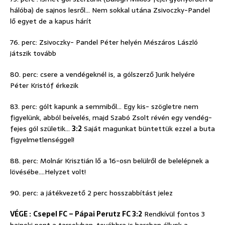
hálóba) de sajnos lesről… Nem sokkal utána Zsivoczky-Pandel
lő egyet de a kapus hárít
76. perc: Zsivoczky- Pandel Péter helyén Mészáros László
játszik tovább
80. perc: csere a vendégeknél is, a gólszerző Jurik helyére
Péter Kristóf érkezik
83. perc: gólt kapunk a semmiből… Egy kis- szögletre nem
figyelünk, abból beívelés, majd Szabó Zsolt révén egy vendég-
fejes gól születik…
3:2
Saját magunkat büntettük ezzel a buta
figyelmetlenséggel!
88. perc: Molnár Krisztián lő a 16-osn belülről de belelépnek a
lövésébe….Helyzet volt!
90. perc: a játékvezető 2 perc hosszabbítást jelez
VÉGE :
Csepel FC – Pápai Perutz FC 3:2
Rendkívül fontos 3