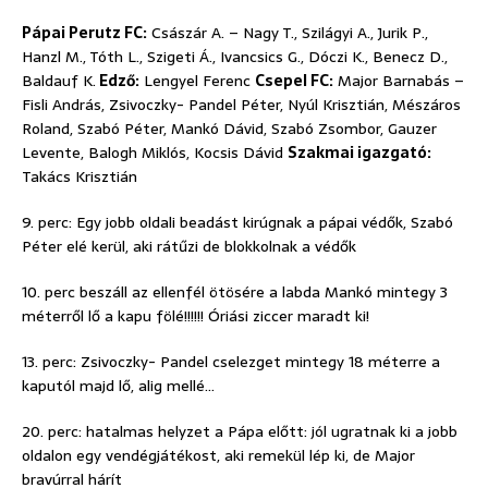
Pápai Perutz FC:
Császár A. – Nagy T., Szilágyi A., Jurik P.,
Hanzl M., Tóth L., Szigeti Á., Ivancsics G., Dóczi K., Benecz D.,
Baldauf K.
Edző:
Lengyel Ferenc
Csepel FC:
Major Barnabás –
Fisli András, Zsivoczky- Pandel Péter, Nyúl Krisztián, Mészáros
Roland, Szabó Péter, Mankó Dávid, Szabó Zsombor, Gauzer
Levente, Balogh Miklós, Kocsis Dávid
Szakmai igazgató:
Takács Krisztián
9. perc: Egy jobb oldali beadást kirúgnak a pápai védők, Szabó
Péter elé kerül, aki rátűzi de blokkolnak a védők
10. perc beszáll az ellenfél ötösére a labda Mankó mintegy 3
méterről lő a kapu fölé!!!!!! Óriási ziccer maradt ki!
13. perc: Zsivoczky- Pandel cselezget mintegy 18 méterre a
kaputól majd lő, alig mellé…
20. perc: hatalmas helyzet a Pápa előtt: jól ugratnak ki a jobb
oldalon egy vendégjátékost, aki remekül lép ki, de Major
bravúrral hárít