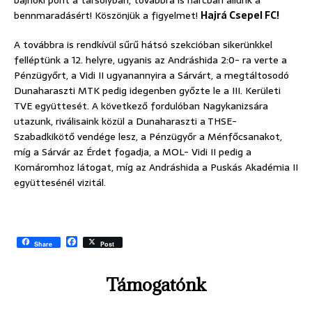
bajnoki pont a tarsolyban, továbbra is harcban állunk a
bennmaradásért! Köszönjük a figyelmet!
Hajrá Csepel FC!
A továbbra is rendkívül sűrű hátsó szekcióban sikerünkkel
felléptünk a 12. helyre, ugyanis az Andráshida 2:0- ra verte a
Pénzügyőrt, a Vidi II ugyanannyira a Sárvárt, a megtáltosodó
Dunaharaszti MTK pedig idegenben győzte le a III. Kerületi
TVE együttesét. A következő fordulóban Nagykanizsára
utazunk, riválisaink közül a Dunaharaszti a THSE-
Szabadkikötő vendége lesz, a Pénzügyőr a Ménfőcsanakot,
míg a Sárvár az Érdet fogadja, a MOL- Vidi II pedig a
Komáromhoz látogat, míg az Andráshida a Puskás Akadémia II
együttesénél vizitál.
F
Share
Post
a
c
e
Támogatónk
b
o
o