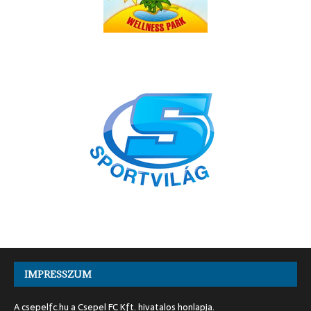
IMPRESSZUM
A csepelfc.hu a Csepel FC Kft. hivatalos honlapja.