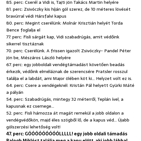
85. perc: Cserél a Vidi is, Tajti jön Takács Martin helyére
81. perc: Zsivóczky kis híján gól szerez, de 10 méteres lövését
bravúrral védi Hársfalvi kapus
80. perc: Megint cserélünk: Molnár Krisztián helyét Torda
Bence foglalja el
77. perc: Fisli sárgát kap, Vidi szabadrúgás, amit védőink
sikerrel tisztáznak
70. perc: Cserélünk. A frissen igazolt Zsivóczky- Pandel Péter
jön be, Mészáros László helyére
67. perc: egy jobboldali vendégtámadást követően beadás
érkezik, védőink elméláznak de szerencsére Pratsler rosszul
találja el a labdát, ami Major ölében köt ki… Helyzet volt ez is.
64. perc: Csere a vendégeknél: Kristán Pál helyett Gyürki Máté
a pályán
54. perc: Szabadrúgás, mintegy 32 méterről, Teplán ível, a
kapusnak ez csemege…
52. perc: Fisli hámozza át magát remekül a jobb oldalon a
vendégvédőkön, majd éles szögből lő, de a kapus véd… Újabb
gólszerzési lehetőség volt!
47. perc: GÓÓÓÓÓÓÓÓÓLLLLL! egy jobb oldali támadás
Balogh Miklóst találja meg a kapu előtt, aki jobb lábbal