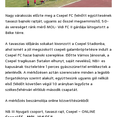
Nagy várakozás előzte meg a Csepel FC felnőtt együttesének
tavaszi bajnoki rajtját, ugyanis az ősszel megsemmisítő, 5:0-
ás vereséget ránk mérő MOL- Vidi FC II gárdája látogatott a
Béke térre.
A tavaszias időjárás sokakat kivonzott a Csepel Stadionba,
ahol ismét a jól megszokott csepeli galambröptetésre indult a
Csepel FC hazai bajnoki szereplése. Előtte Vámos Jánosnak, a
Csepel tragikusan fiatalon elhunyt, saját nevelésű, NBI- es
kapusának tiszteletére 1 perces gyászszünettel emlékeztek a
jelenlévők. A mérkőzésen aztán szerencsére minden a legjobb
forgatókönyv szerint alakult, együttesünk ugyanis gól nélküli
első félidőt követően végül 1:0 arányban legyőzte a
székesfehérvári elitklub második csapatát.
A mérkőzés beszámolója online közvetítésünkből:
NB III Nyugati csoport, tavaszi rajt, Csepel – ONLINE