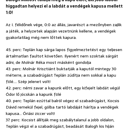
higgadtan helyezi el a labdát a vendégek kapusa mellett
1:0!
Az I. félidőnek vége, 0:0 az állás, javarészt a mezőnyben zajlik
a játék, a helyzetek alapján vezetnünk kellene, a vendégek
gyakorlatilag még nem lőttek kapura.
45. perc: Teplán kap sárga lapos figyelmeztetést egy teljesen
ártalmatlan faultot követően. Ilyenért nem szoktak sárgát
adni, de Molnár Réka most másként gondolja
43. perc: Molnár Krisztiánt buktatják a kaputól mintegy 30
méterre, a szabadrúgást Teplán zúdítja nem sokkal a kapu
fölé…. Szép jelenet volt!
42. perc: némi zavar a kapunk előtt, egy kifejelt labdát végül
Ódor lő jócskán a kapunk fölé
40. perc: Teplán ezúttal balról végez el szabadrúgást, Kocsis
Dávid remekül fejel, gólba tartó labdáját hárítja a vendégek
kapusa… Óriási ziccer volt!
37. perc: Kocsist állítják meg szabálytalanul a jobb oldalon,
Teplán végzi el a szabadrúgást, beadását Balogh kis híján