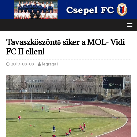
Tavaszköszöntő siker a MOL- Vidi
FC II ellen!
2019-03-03
legraga1