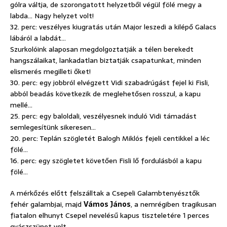
gólra váltja, de szorongatott helyzetből végül fölé megy a
labda… Nagy helyzet volt!
32. perc: veszélyes kiugratás után Major leszedi a kilépő Galacs
lábáról a labdát…
Szurkolóink alaposan megdolgoztatják a télen berekedt
hangszálaikat, lankadatlan biztatják csapatunkat, minden
elismerés megilleti őket!
30. perc: egy jobbról elvégzett Vidi szabadrúgást fejel ki Fisli,
abból beadás következik de meglehetősen rosszul, a kapu
mellé…
25. perc: egy baloldali, veszélyesnek induló Vidi támadást
semlegesítünk sikeresen…
20. perc: Teplán szögletét Balogh Miklós fejeli centikkel a léc
fölé…
16. perc: egy szögletet követően Fisli lő fordulásból a kapu
fölé…
A mérkőzés előtt felszálltak a Csepeli Galambtenyésztők
fehér galambjai, majd
Vámos János
, a nemrégiben tragikusan
fiatalon elhunyt Csepel nevelésű kapus tiszteletére 1 perces
gyászszünet volt.