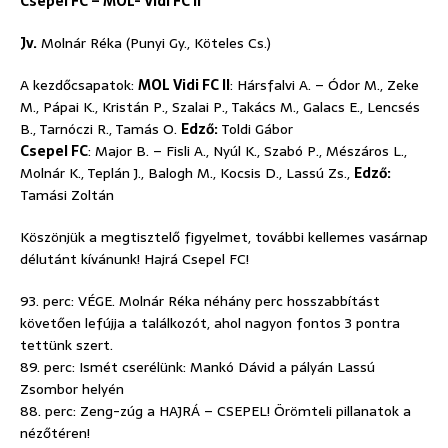
Csepel FC – MOL- Vidi FC II
Jv.
Molnár Réka (Punyi Gy., Köteles Cs.)
A kezdőcsapatok:
MOL Vidi FC II
: Hársfalvi A. – Ódor M., Zeke
M., Pápai K., Kristán P., Szalai P., Takács M., Galacs E., Lencsés
B., Tarnóczi R., Tamás O.
Edző:
Toldi Gábor
Csepel FC
: Major B. – Fisli A., Nyúl K., Szabó P., Mészáros L.,
Molnár K., Teplán J., Balogh M., Kocsis D., Lassú Zs.,
Edző:
Tamási Zoltán
Köszönjük a megtisztelő figyelmet, további kellemes vasárnap
délutánt kívánunk! Hajrá Csepel FC!
93. perc: VÉGE. Molnár Réka néhány perc hosszabbítást
követően lefújja a találkozót, ahol nagyon fontos 3 pontra
tettünk szert.
89. perc: Ismét cserélünk: Mankó Dávid a pályán Lassú
Zsombor helyén
88. perc: Zeng-zúg a HAJRÁ – CSEPEL! Örömteli pillanatok a
nézőtéren!