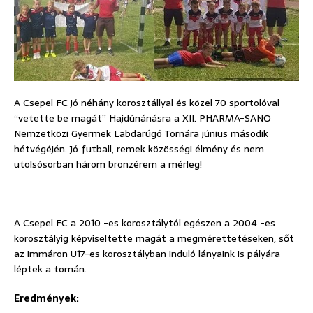
A Csepel FC jó néhány korosztállyal és közel 70 sportolóval
“vetette be magát” Hajdúnánásra a XII. PHARMA-SANO
Nemzetközi Gyermek Labdarúgó Tornára június második
hétvégéjén. Jó futball, remek közösségi élmény és nem
utolsósorban három bronzérem a mérleg!
A Csepel FC a 2010 -es korosztálytól egészen a 2004 -es
korosztályig képviseltette magát a megmérettetéseken, sőt
az immáron U17-es korosztályban induló lányaink is pályára
léptek a tornán.
Eredmények: