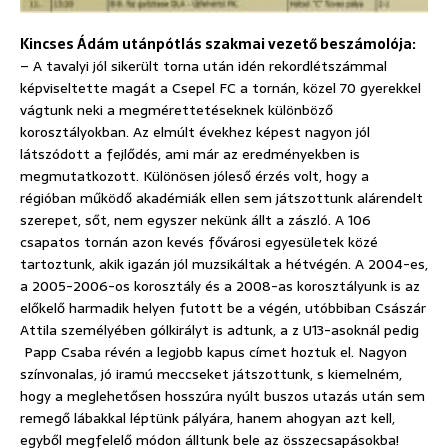
Kincses Ádám utánpótlás szakmai vezető beszámolója:
– A tavalyi jól sikerült torna után idén rekordlétszámmal
képviseltette magát a Csepel FC a tornán, közel 70 gyerekkel
vágtunk neki a megmérettetéseknek különböző
korosztályokban. Az elmúlt évekhez képest nagyon jól
látszódott a fejlődés, ami már az eredményekben is
megmutatkozott. Különösen jóleső érzés volt, hogy a
régióban működő akadémiák ellen sem játszottunk alárendelt
szerepet, sőt, nem egyszer nekünk állt a zászló. A 106
csapatos tornán azon kevés fővárosi egyesületek közé
tartoztunk, akik igazán jól muzsikáltak a hétvégén. A 2004-es,
a 2005-2006-os korosztály és a 2008-as korosztályunk is az
előkelő harmadik helyen futott be a végén, utóbbiban Császár
Attila személyében gólkirályt is adtunk, a z U13-asoknál pedig
Papp Csaba révén a legjobb kapus címet hoztuk el. Nagyon
színvonalas, jó iramú meccseket játszottunk, s kiemelném,
hogy a meglehetősen hosszúra nyúlt buszos utazás után sem
remegő lábakkal léptünk pályára, hanem ahogyan azt kell,
egyből megfelelő módon álltunk bele az összecsapásokba!