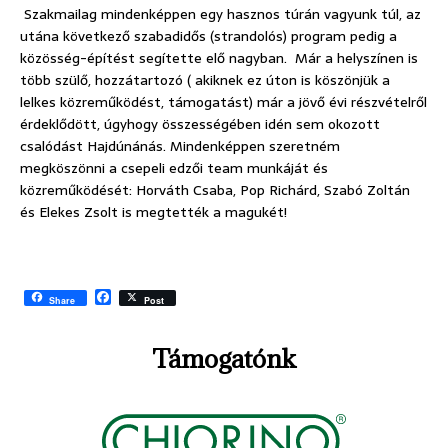
Szakmailag mindenképpen egy hasznos túrán vagyunk túl, az
utána következő szabadidős (strandolós) program pedig a
közösség-építést segítette elő nagyban. Már a helyszínen is
több szülő, hozzátartozó ( akiknek ez úton is köszönjük a
lelkes közreműködést, támogatást) már a jövő évi részvételről
érdeklődött, úgyhogy összességében idén sem okozott
csalódást Hajdúnánás. Mindenképpen szeretném
megköszönni a csepeli edzői team munkáját és
közreműködését: Horváth Csaba, Pop Richárd, Szabó Zoltán
és Elekes Zsolt is megtették a magukét!
F
Share
Post
a
c
e
Támogatónk
b
o
o
k