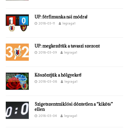
UP: férfimunka női módra!
2018-03-11
legraga1
UP: megkezdtük a tavaszi szezont
2018-03-09
legraga1
Köszöntjük a hölgyeket!
2018-03-08
legraga1
Szigetszentmiklósi döntetlen a “kikötő”
ellen
2018-03-04
legraga1