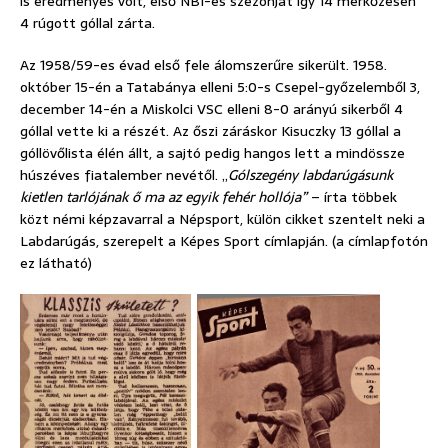
is eredményes volt, első NBI-es szezonját így 14 mérkőzésen
4 rúgott góllal zárta.
Az 1958/59-es évad első fele álomszerűre sikerült. 1958.
október 15-én a Tatabánya elleni 5:0-s Csepel-győzelemből 3,
december 14-én a Miskolci VSC elleni 8-0 arányú sikerből 4
góllal vette ki a részét. Az őszi záráskor Kisuczky 13 góllal a
góllövőlista élén állt, a sajtó pedig hangos lett a mindössze
húszéves fiatalember nevétől. „
Gólszegény labdarúgásunk
kietlen tarlójának ő ma az egyik fehér hollója”
– írta többek
közt némi képzavarral a Népsport, külön cikket szentelt neki a
Labdarúgás, szerepelt a Képes Sport címlapján. (a címlapfotón
ez látható)