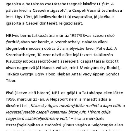
igazolta a hatalmas csatártehetségnek kikiáltott fiút. A
pályán kívül is Csepelre „igazolt”, a Csepeli Vasmű technikusa
lett. Úgy tűnt, jól beilleszkedett új csapatába, jó játéka is
igazolta a Csepel döntését, leigazolását.
NBI-es bemutatkozására már az 1957/58-as szezon első
fordulójában sor került, a Szombathelyi Haladás elleni
idegenbeli meccsen dobta őt a mélyvízbe Jávor Pál edző. A
Szombathelyen, 10 ezer néző előtt lejátszott találkozón
Kisuczky jobbösszekötőként szerepelt, csapattársai között
olyan nagynevű játékosok voltak, mint Mednyánszky Rudolf,
Takács György, Ughy Tibor, Kleibán Antal vagy éppen Gondos
Tibor.
Első (illetve első három) NB1-es gólját a Tatabánya ellen lőtte
1958. március 23-án. A Népsport nem is maradt adós a
dicsérettel. „
Kisuczky ügyes mezőnyjátéka mellett a kapu előtt a
legveszélyesebb csepeli csatárnak bizonyult. Három gólja
nagyszerű csatárteljesítmény volt.”
– írta a mérkőzés
összefoglalójában a tudósító. Június végén a Salgótarján ellen