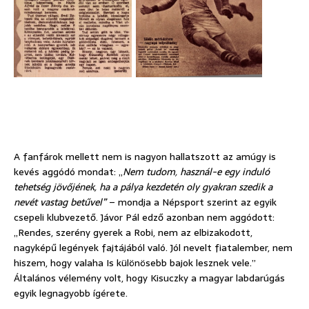
A fanfárok mellett nem is nagyon hallatszott az amúgy is
kevés aggódó mondat: „
Nem tudom, használ-e egy induló
tehetség jövőjének, ha a pálya kezdetén oly gyakran szedik a
nevét vastag betűvel”
– mondja a Népsport szerint az egyik
csepeli klubvezető. Jávor Pál edző azonban nem aggódott:
„Rendes, szerény gyerek a Robi, nem az elbizakodott,
nagyképű legények fajtájából való. Jól nevelt fiatalember, nem
hiszem, hogy valaha Is különösebb bajok lesznek vele.”
Általános vélemény volt, hogy Kisuczky a magyar labdarúgás
egyik legnagyobb ígérete.