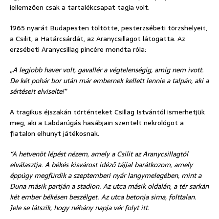
jellemzően csak a tartalékcsapat tagja volt.
1965 nyarát Budapesten töltötte, pesterzsébeti törzshelyeit,
a Csilit, a Határcsárdát, az Aranycsillagot látogatta. Az
erzsébeti Aranycsillag pincére mondta róla:
„A legjobb haver volt, gavallér a végtelenségig, amíg nem ivott.
De két pohár bor után már embernek kellett lennie a talpán, aki a
sértéseit elviselte!”
A tragikus éjszakán történteket Csillag Istvántól ismerhetjük
meg, aki a Labdarúgás hasábjain szentelt nekrológot a
fiatalon elhunyt játékosnak.
“A hetvenöt lépést nézem, amely a Csilit az Aranycsillagtól
elválasztja. A békés kisvárost idéző tájjal barátkozom, amely
éppúgy megfürdik a szeptemberi nyár langymelegében, mint a
Duna másik partján a stadion. Az utca másik oldalán, a tér sarkán
két ember békésen beszélget. Az utca betonja sima, folttalan.
Jele se látszik, hogy néhány napja vér folyt itt.