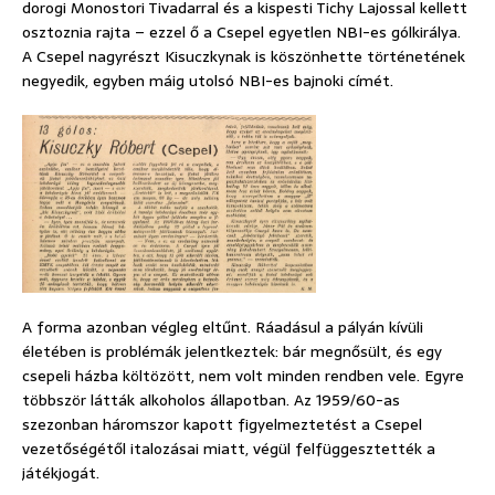
dorogi Monostori Tivadarral és a kispesti Tichy Lajossal kellett
osztoznia rajta – ezzel ő a Csepel egyetlen NBI-es gólkirálya.
A Csepel nagyrészt Kisuczkynak is köszönhette történetének
negyedik, egyben máig utolsó NBI-es bajnoki címét.
A forma azonban végleg eltűnt. Ráadásul a pályán kívüli
életében is problémák jelentkeztek: bár megnősült, és egy
csepeli házba költözött, nem volt minden rendben vele. Egyre
többször látták alkoholos állapotban. Az 1959/60-as
szezonban háromszor kapott figyelmeztetést a Csepel
vezetőségétől italozásai miatt, végül felfüggesztették a
játékjogát.