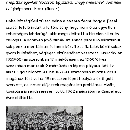
megittak egy-két fröccsöt. Egyszóval „nagy mellénye” volt neki
is.” (
Népsport, 1960. július 3.)
Noha kétségkívül túlzás volna a sajtóra fogni, hogy a fiatal
csatár lefelé indult a lejtőn, tény, hogy nem ő az egyetlen
tehetséges labdarúgó, akit megszédített a hirtelen siker és
csillogás. A könnyen jövő hírnév, az ahhoz párosuló váratlanul
sok pénz a mentálisan fel nem készített fiatalok közül sokak
gyors bukásához, végleges eltűnéséhez vezetett. Kisuczky az
1959/60-as szezonban 17 mérkőzésen, az 1960/61-es
szezonban már csak 9 mérkőzésen lépett pályára, két év
alatt 3 gólt rúgott. Az 1961/62-es szezonban mintha kicsit
magához tért volna, 19 meccsen lépett pályára és 6 gólt
szerzett, de ismét előjöttek magánéleti problémái. Elvált,
továbbra is rendszeresen ivott, 1962 májusában a Csepel egy
évre eltiltotta.