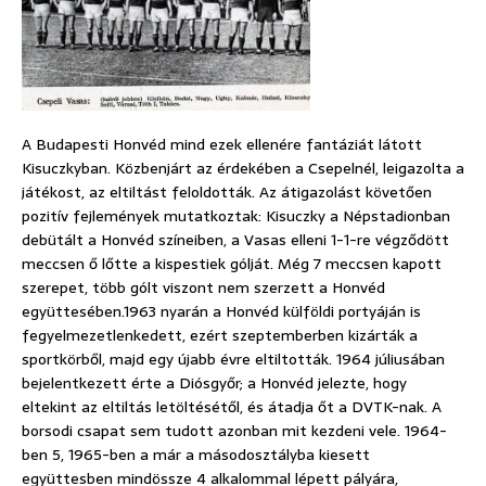
A Budapesti Honvéd mind ezek ellenére fantáziát látott
Kisuczkyban. Közbenjárt az érdekében a Csepelnél, leigazolta a
játékost, az eltiltást feloldották. Az átigazolást követően
pozitív fejlemények mutatkoztak: Kisuczky a Népstadionban
debütált a Honvéd színeiben, a Vasas elleni 1-1-re végződött
meccsen ő lőtte a kispestiek gólját. Még 7 meccsen kapott
szerepet, több gólt viszont nem szerzett a Honvéd
együttesében.1963 nyarán a Honvéd külföldi portyáján is
fegyelmezetlenkedett, ezért szeptemberben kizárták a
sportkörből, majd egy újabb évre eltiltották. 1964 júliusában
bejelentkezett érte a Diósgyőr; a Honvéd jelezte, hogy
eltekint az eltiltás letöltésétől, és átadja őt a DVTK-nak. A
borsodi csapat sem tudott azonban mit kezdeni vele. 1964-
ben 5, 1965-ben a már a másodosztályba kiesett
együttesben mindössze 4 alkalommal lépett pályára,