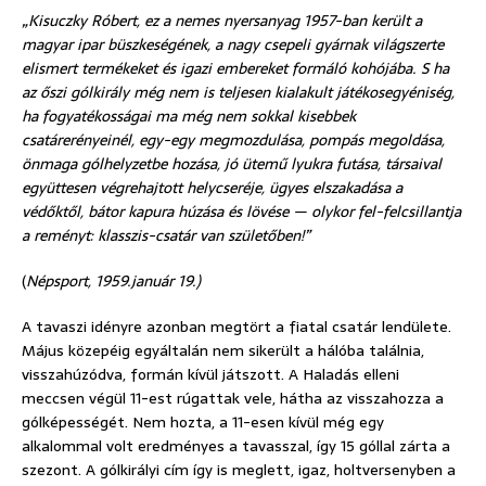
„Kisuczky Róbert, ez a nemes nyersanyag 1957-ban került a
magyar ipar büszkeségének, a nagy csepeli gyárnak világszerte
elismert termékeket és igazi embereket formáló kohójába. S ha
az őszi gólkirály még nem is teljesen kialakult játékosegyéniség,
ha fogyatékosságai ma még nem sokkal kisebbek
csatárerényeinél, egy-egy megmozdulása, pompás megoldása,
önmaga gólhelyzetbe hozása, jó ütemű lyukra futása, társaival
együttesen végrehajtott helycseréje, ügyes elszakadása a
védőktől, bátor kapura húzása és lövése — olykor fel-felcsillantja
a reményt: klasszis-csatár van születőben!”
(
Népsport, 1959.január 19.)
A tavaszi idényre azonban megtört a fiatal csatár lendülete.
Május közepéig egyáltalán nem sikerült a hálóba találnia,
visszahúzódva, formán kívül játszott. A Haladás elleni
meccsen végül 11-est rúgattak vele, hátha az visszahozza a
gólképességét. Nem hozta, a 11-esen kívül még egy
alkalommal volt eredményes a tavasszal, így 15 góllal zárta a
szezont. A gólkirályi cím így is meglett, igaz, holtversenyben a