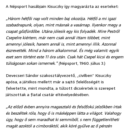
A Népsport hasábjain Kisuczky így magyarázta az eseteket:
„Három hétfői nap volt minden baj okozója. Hétfő a mi igazi
szabadnapunk, olyan, mint másnak a vasárnap. Ilyenkor megy a
csapat gőzfürdőbe. Utána jólesik egy kis folyadék. Mire Pestről
Csepelre kiértem, már nem csak annál ittam többet, mint
amennyi jólesik, hanem annál is, mint amennyi illik. Azonnal
észrevették. Mind a három alkalommal. És még valamit: egyik
eset sem történt este 11 óra után. Csak hát Csepel kicsi és engem
túlságosan sokan ismernek.” (
Népsport, 1960. július 3.)
Devecseri Sándor szakosztályvezető, „civilben” Kisuczky
apósa, a játékos mellett már a sajtó felelősségét is
felvetette, mint mondta, a túlzott dicséretek is szerepet
játszottak a fiatal csatár eltévelyedésében.
„Az előző évben annyira magasztaló és felsőfokú jelzőkben írtak
és beszéltek róla, hogy ő is másképpen látta a világot. Valahogy
úgy, hogy ő sem maradhat ki semmiből, s nem függetlenítheti
magát azoktól a cimboráktól, akik köré gyűlve az ő pénzén