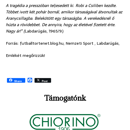
A tragédia a presszóban teljesedett ki. Robi a Csiliben kezdte.
Többet ivott két pohár bornál, amikor társaságával átvonultak az
Aranycsillagba. Belekötött egy társaságba. A verekedésnél ő
húzta a rövidebbet. De annyira, hogy az életével fizetett érte.
Nagy ár!” (
Labdarúgás, 1965/9.)
Forrás: futballtortenet.blog.hu, Nemzeti Sport , Labdarúgás,
Emlékét megőrizzük!
F
Share
Post
a
c
e
Támogatónk
b
o
o
k