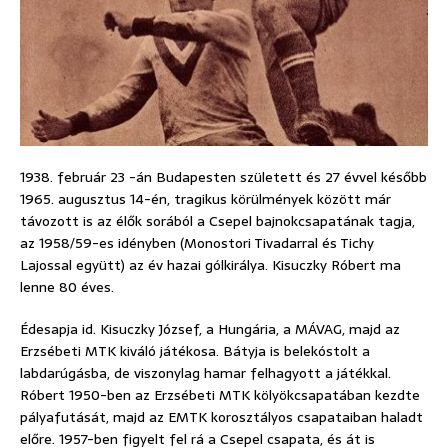
1938. február 23 -án Budapesten született és 27 évvel később
1965. augusztus 14-én, tragikus körülmények között már
távozott is az élők sorából a Csepel bajnokcsapatának tagja,
az 1958/59-es idényben (Monostori Tivadarral és Tichy
Lajossal együtt) az év hazai gólkirálya. Kisuczky Róbert ma
lenne 80 éves.
Édesapja id. Kisuczky József, a Hungária, a MÁVAG, majd az
Erzsébeti MTK kiváló játékosa. Bátyja is belekóstolt a
labdarúgásba, de viszonylag hamar felhagyott a játékkal.
Róbert 1950-ben az Erzsébeti MTK kölyökcsapatában kezdte
pályafutását, majd az EMTK korosztályos csapataiban haladt
előre. 1957-ben figyelt fel rá a Csepel csapata, és át is