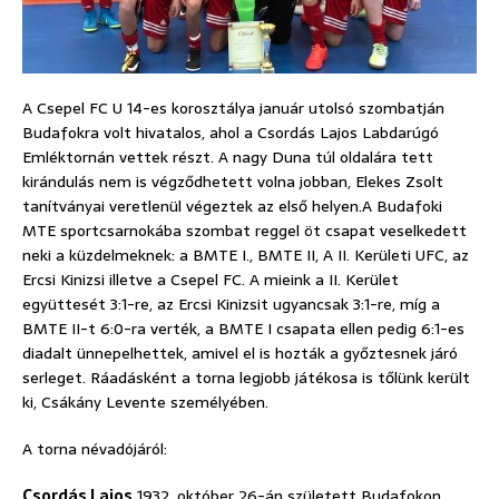
A Csepel FC U 14-es korosztálya január utolsó szombatján
Budafokra volt hivatalos, ahol a Csordás Lajos Labdarúgó
Emléktornán vettek részt. A nagy Duna túl oldalára tett
kirándulás nem is végződhetett volna jobban, Elekes Zsolt
tanítványai veretlenül végeztek az első helyen.
A Budafoki
MTE sportcsarnokába szombat reggel öt csapat veselkedett
neki a küzdelmeknek: a BMTE I., BMTE II, A II. Kerületi UFC, az
Ercsi Kinizsi illetve a Csepel FC. A mieink a II. Kerület
együttesét 3:1-re, az Ercsi Kinizsit ugyancsak 3:1-re, míg a
BMTE II-t 6:0-ra verték, a BMTE I csapata ellen pedig 6:1-es
diadalt ünnepelhettek, amivel el is hozták a győztesnek járó
serleget. Ráadásként a torna legjobb játékosa is tőlünk került
ki, Csákány Levente személyében.
A torna névadójáról:
Csordás Lajos
1932. október 26-án született Budafokon,