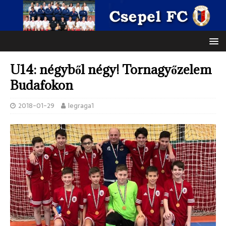
U14: négyből négy! Tornagyőzelem
Budafokon
2018-01-29
legraga1