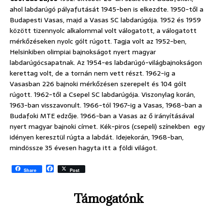
ahol labdarúgó pályafutását 1945-ben is elkezdte. 1950-től a
Budapesti Vasas, majd a Vasas SC labdarúgója. 1952 és 1959
között tizennyolc alkalommal volt válogatott, a válogatott
mérkőzéseken nyolc gólt rúgott. Tagja volt az 1952-ben,
Helsinkiben olimpiai bajnokságot nyert magyar
labdarúgócsapatnak. Az 1954-es labdarúgó-világbajnokságon
kerettag volt, de a tornán nem vett részt. 1962-ig a
Vasasban 226 bajnoki mérkőzésen szerepelt és 104 gólt
rúgott. 1962-től a Csepel SC labdarúgója. Viszonylag korán,
1963-ban visszavonult. 1966-tól 1967-ig a Vasas, 1968-ban a
Budafoki MTE edzője. 1966-ban a Vasas az ő irányításával
nyert magyar bajnoki címet. Kék-piros (csepeli) színekben egy
idényen keresztül rúgta a labdát. Idejekorán, 1968-ban,
mindössze 35 évesen hagyta itt a földi világot.
F
Share
Post
a
c
e
Támogatónk
b
o
o