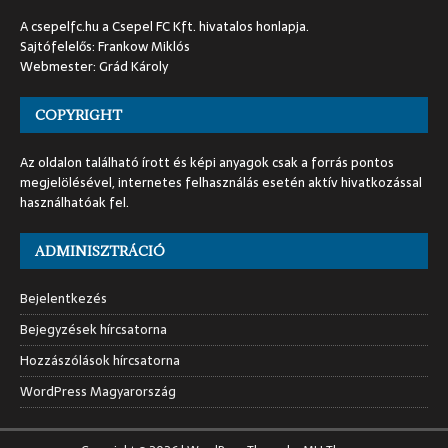
A csepelfc.hu a Csepel FC Kft. hivatalos honlapja.
Sajtófelelős: Frankow Miklós
Webmester: Grád Károly
COPYRIGHT
Az oldalon található írott és képi anyagok csak a forrás pontos
megjelölésével, internetes felhasználás esetén aktív hivatkozással
használhatóak fel.
ADMINISZTRÁCIÓ
Bejelentkezés
Bejegyzések hírcsatorna
Hozzászólások hírcsatorna
WordPress Magyarország