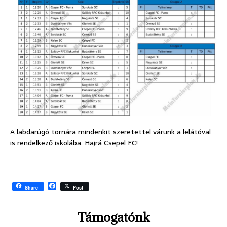
A labdarúgó tornára mindenkit szeretettel várunk a lelátóval
is rendelkező iskolába. Hajrá Csepel FC!
F
Share
Post
a
c
e
Támogatónk
b
o