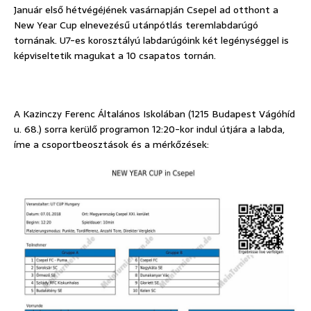
Január első hétvégéjének vasárnapján Csepel ad otthont a
New Year Cup elnevezésű utánpótlás teremlabdarúgó
tornának. U7-es korosztályú labdarúgóink két legénységgel is
képviseltetik magukat a 10 csapatos tornán.
A Kazinczy Ferenc Általános Iskolában (1215 Budapest Vágóhíd
u. 68.) sorra kerülő programon 12:20-kor indul útjára a labda,
íme a csoportbeosztások és a mérkőzések: