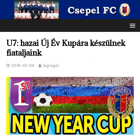
U7: hazai Új Év Kupára készülnek
fiataljaink
2018-01-04
legraga1