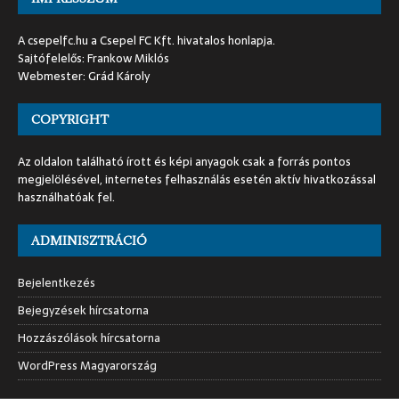
A csepelfc.hu a Csepel FC Kft. hivatalos honlapja.
Sajtófelelős: Frankow Miklós
Webmester: Grád Károly
COPYRIGHT
Az oldalon található írott és képi anyagok csak a forrás pontos
megjelölésével, internetes felhasználás esetén aktív hivatkozással
használhatóak fel.
ADMINISZTRÁCIÓ
Bejelentkezés
Bejegyzések hírcsatorna
Hozzászólások hírcsatorna
WordPress Magyarország