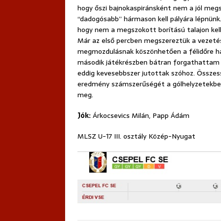
hogy őszi bajnokaspiránsként nem a jól meg
“dadogósabb” hármason kell pályára lépnün
hogy nem a megszokott borítású talajon kell
Már az első percben megszereztük a vezetés
megmozdulásnak köszönhetően a félidőre há
második játékrészben bátran forgathattam 
eddig kevesebbszer jutottak szóhoz. Összess
eredmény számszerűségét a gólhelyzetekben
meg.
Jók:
Árkocsevics Milán, Papp Ádám
MLSZ U-17 III. osztály Közép-Nyugat