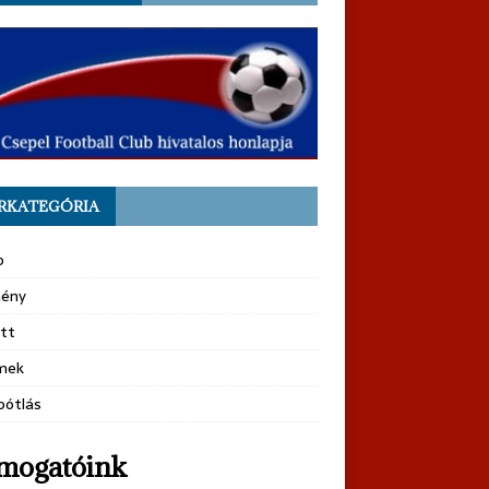
RKATEGÓRIA
b
ény
tt
mek
pótlás
mogatóink