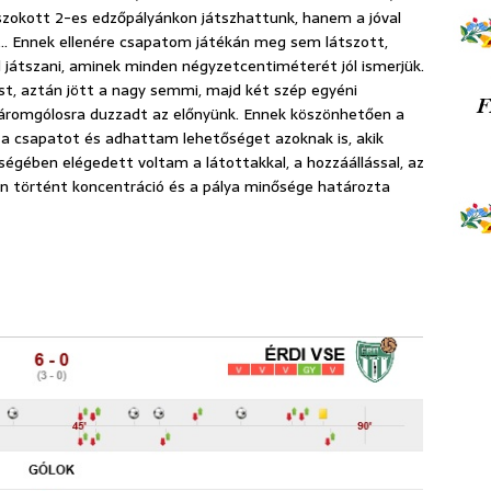
szokott 2-es edzőpályánkon játszhattunk, hanem a jóval
k… Ennek ellenére csapatom játékán meg sem látszott,
 játszani, aminek minden négyzetcentiméterét jól ismerjük.
t, aztán jött a nagy semmi, majd két szép egyéni
romgólosra duzzadt az előnyünk. Ennek köszönhetően a
a csapatot és adhattam lehetőséget azoknak is, akik
égében elégedett voltam a látottakkal, a hozzáállással, az
 történt koncentráció és a pálya minősége határozta