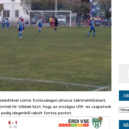
A
özeledtével szinte futószalagon játssza táétmérkőzéseit,
ömteli hír többek közt, hogy az országos U19 -es csapatunk
pedig idegenből rabolt fontos pontot.
RÉ