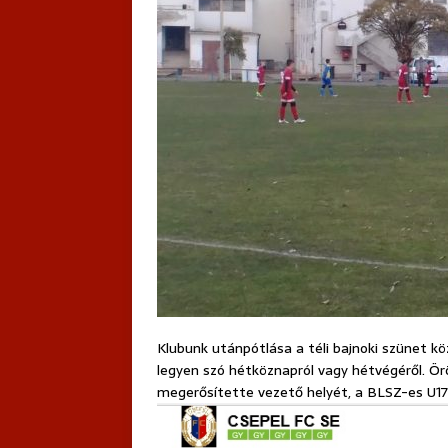
Klubunk utánpótlása a téli bajnoki szünet k
legyen szó hétköznapról vagy hétvégéről. Ör
megerősítette vezető helyét, a BLSZ-es U17 