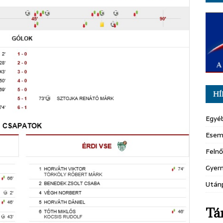
HÍ
Egyé
Esem
Felnő
Gyer
Után
Tá