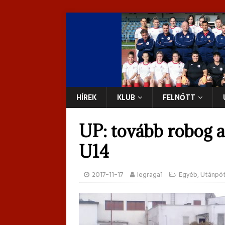
HÍREK
KLUB
FELNŐTT
UP: tovább robog a
U14
2017-11-17
legraga1
Egyéb
,
Utánpót