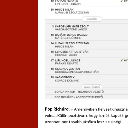
Pop Richárd: –
Amennyiben helyzetkihasznál
volna…Külön pozitívum, hogy ismét kapott gól
azonban pontosabb játékra lesz szükség!