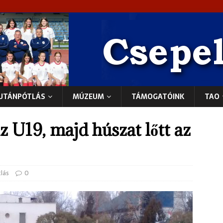
UTÁNPÓTLÁS
MÚZEUM
TÁMOGATÓINK
TAO
z U19, majd húszat lőtt az
lás
0