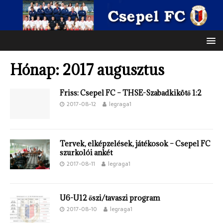
Hónap:
2017 augusztus
Friss: Csepel FC – THSE-Szabadkikötő 1:2
2017-08-12
legraga1
Tervek, elképzelések, játékosok – Csepel FC
szurkolói ankét
2017-08-11
legraga1
U6-U12 őszi/tavaszi program
2017-08-10
legraga1