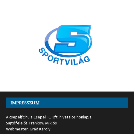
IMPRESSZUM
A csepelfc.hu a Csepel FC Kft. hivatalos honlapja.
Sajtófelelős: Frankow Miklós
Webmester: Grád Károly