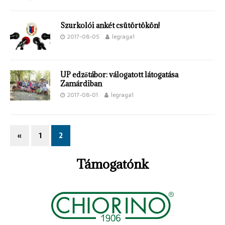
Szurkolói ankét csütörtökön!
2017-08-05
legraga1
UP edzőtábor: válogatott látogatása
Zamárdiban
2017-08-01
legraga1
«
1
2
Támogatónk