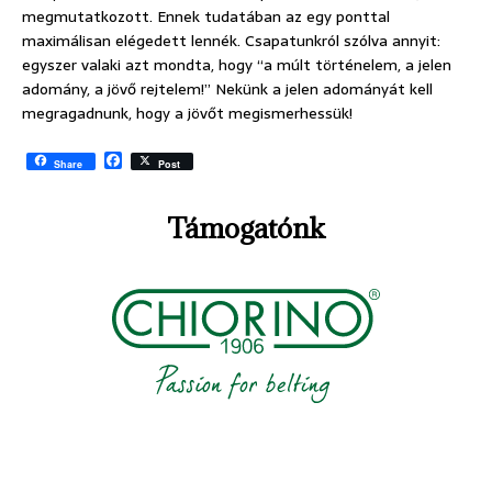
megmutatkozott. Ennek tudatában az egy ponttal
maximálisan elégedett lennék. Csapatunkról szólva annyit:
egyszer valaki azt mondta, hogy “a múlt történelem, a jelen
adomány, a jövő rejtelem!” Nekünk a jelen adományát kell
megragadnunk, hogy a jövőt megismerhessük!
F
Share
Post
a
c
e
Támogatónk
b
o
o
k