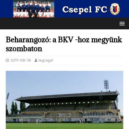
Beharangozó: a BKV -hoz megyünk
szombaton
2017-08-18
legraga1