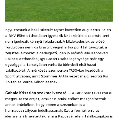
Együttesünk a balul sikerült rajtot követően augusztus 19-én
a BKV Előre otthonában igyekszik kiköszörülni a csorbát, ami
nem ígérkezik könnyű feladatnak.
A közlekedésiek az előző
fordulóban nem kis bravúrt végrehajtva ponttal távoztak a
feljutási álmokat is dédelgető, igen jó erőkből álló Kaposvári
Rákóczi otthonából, így Batári Csaba legénysége már egy
egységgel a tarsolyában várhatja idénybeli első hazai
találkozóját. A mérkőzés szombaton 17:30-kor kezdődik a
Sport utcában, amit Szommer Attila vezet majd, segítői Kis
Zoltán és Varga Gábor lesznek.
Gabala Krisztián szakmai vezető:
– A BKV már tavasszal is
megmutatta erejét, amikor is óriási erőket mozgósítottak
annak érdekében, hogy ebben a szezonban is a
harmadosztályban indulhassanak. Ezt a formát erre az
idényre is átmentették, ami a Kaposvár elleni találkozójukon is