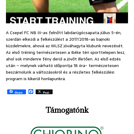
A Csepel FC NB III-as felnőtt labdarúgócsapata július 5-én,
szerdán elkezdi a felkészülést a 2017/2018-as bajnoki
küzdelmekre, ahová az MLSZ jóváhagyta klubunk nevezését.
Az első tréning természetesen a Béke téri sporttelepen lesz,
ahol sok mindenre fény derül a jövőt illetően.
Az első edzés
után – melynek várható időpontja 18 óra- természetesen
beszámolunk a változásokról és a részletes felkészülési
program is kikerül honlapunkra.
F
Share
Post
a
c
e
Támogatónk
b
o
o
k