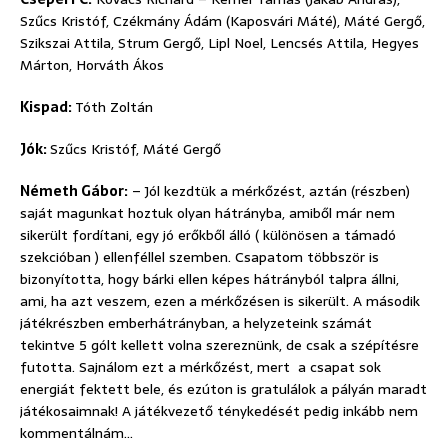
Szűcs Kristóf, Czékmány Ádám (Kaposvári Máté), Máté Gergő,
Szikszai Attila, Strum Gergő, Lipl Noel, Lencsés Attila, Hegyes
Márton, Horváth Ákos
Kispad:
Tóth Zoltán
Jók:
Szűcs Kristóf, Máté Gergő
Németh Gábor:
– Jól kezdtük a mérkőzést, aztán (részben)
saját magunkat hoztuk olyan hátrányba, amiből már nem
sikerült fordítani, egy jó erőkből álló ( különösen a támadó
szekcióban ) ellenféllel szemben. Csapatom többször is
bizonyította, hogy bárki ellen képes hátrányból talpra állni,
ami, ha azt veszem, ezen a mérkőzésen is sikerült. A második
játékrészben emberhátrányban, a helyzeteink számát
tekintve 5 gólt kellett volna szereznünk, de csak a szépítésre
futotta. Sajnálom ezt a mérkőzést, mert a csapat sok
energiát fektett bele, és ezúton is gratulálok a pályán maradt
játékosaimnak! A játékvezető ténykedését pedig inkább nem
kommentálnám…