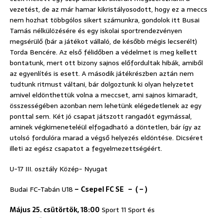
vezetést, de az már hamar kikristályosodott, hogy ez a meccs
nem hozhat többgólos sikert számunkra, gondolok itt Busai
Tamás nélkülözésére és egy iskolai sportrendezvényen
megsérülő (bár a játékot vállaló, de később mégis lecserélt)
Torda Bencére. Az első félidőben a védelmet is meg kellett
bontatunk, mert ott bizony sajnos előfordultak hibák, amiből
az egyenlítés is esett. A második játékrészben aztán nem
tudtunk ritmust váltani, bár dolgoztunk ki olyan helyzetet
amivel eldönthettük volna a meccset, ami sajnos kimaradt,
összességében azonban nem lehetünk elégedetlenek az egy
ponttal sem. Két jó csapat játszott rangadót egymással,
aminek végkimeneteléül elfogadható a döntetlen, bár így az
utolsó fordulóra marad a végső helyezés eldöntése. Dicséret
illeti az egész csapatot a fegyelmezettségéért.
U-17 III. osztály Közép- Nyugat
Budai FC-Tabán U18
–
Csepel FC SE – ( – )
Május 25. csütörtök, 18:00
Sport 11 Sport és