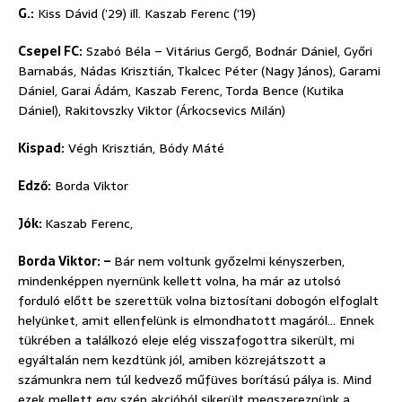
G.:
Kiss Dávid (’29) ill. Kaszab Ferenc (’19)
Csepel FC:
Szabó Béla – Vitárius Gergő, Bodnár Dániel, Győri
Barnabás, Nádas Krisztián, Tkalcec Péter (Nagy János), Garami
Dániel, Garai Ádám, Kaszab Ferenc, Torda Bence (Kutika
Dániel), Rakitovszky Viktor (Árkocsevics Milán)
Kispad:
Végh Krisztián, Bódy Máté
Edző:
Borda Viktor
Jók:
Kaszab Ferenc,
Borda Viktor: –
Bár nem voltunk győzelmi kényszerben,
mindenképpen nyernünk kellett volna, ha már az utolsó
forduló előtt be szerettük volna biztosítani dobogón elfoglalt
helyünket, amit ellenfelünk is elmondhatott magáról… Ennek
tükrében a találkozó eleje elég visszafogottra sikerült, mi
egyáltalán nem kezdtünk jól, amiben közrejátszott a
számunkra nem túl kedvező műfüves borítású pálya is. Mind
ezek mellett egy szép akcióból sikerült megszereznünk a