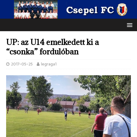
UP: az U14 emelkedett ki a
“csonka” fordulóban
2017-05-25
legraga1