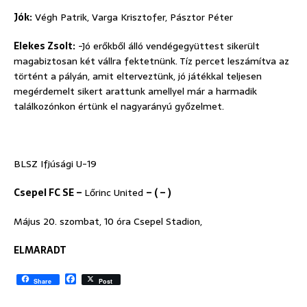
Jók:
Végh Patrik, Varga Krisztofer, Pásztor Péter
Elekes Zsolt:
-Jó erőkből álló vendégegyüttest sikerült
magabiztosan két vállra fektetnünk. Tíz percet leszámítva az
történt a pályán, amit elterveztünk, jó játékkal teljesen
megérdemelt sikert arattunk amellyel már a harmadik
találkozónkon értünk el nagyarányú győzelmet.
BLSZ Ifjúsági U-19
Csepel FC SE –
Lőrinc United
– ( – )
Május 20. szombat, 10 óra Csepel Stadion,
ELMARADT
F
Share
Post
a
c