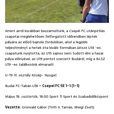
Amint arról korábban beszámoltunk, a Csepel FC utánpótlás
csapatai meglehetősen felforgatott időrendben léptek
pályára az előző bajnoki fordulóban, ahol a legjobb
teljesítményt a hetek óta kiváló formában játszó U14 -es
csapatunk nyújtotta, az U15 sajnos nem tudott élni a hazai
pálya előnyével, az U19 pontot szerzett Budáról, míg a BLSZ
U19 -es találkozónk elmaradt.
U-19 III. osztály Közép- Nyugat
Budai FC-Tabán U18
–
Csepel FC SE 1–1 (1–1)
Május 18. csütörtök, 18:00 Sport 11 Sport és Szabadidőközpont
Vezette:
Grünvald Gábor (Tóth II. Tamás, Weigl Zsolt)