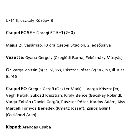
U-14 II. osztály Közép- B
Csepel FC SE –
Dorogi FC
5–1 (2–0)
Május 21. vasárnap, 10 óra Csepel Stadion, 2. edzőpálya
Vezette:
Gyana Gergely (Czeglédi Barna, Fekésházy Mátyás)
G.:
Varga Zoltán (3) ’7, ’51, ’63, Pásztor Péter (2) ’38, ’53, ill. Kiss
B. ’46
Csepel FC:
Gregus Gergő (Oszter Márk) – Varga Krisztofer,
Végh Patrik, Sükösd Krisztián, Király Bence (Bacskay Roland),
Varga Zoltán (Dániel Gergő), Pásztor Péter, Kardos Ádám, Kiss
Marcell, Tornyos Benedek (Kmetz József), Zsíros Bálint
(Oszlánczi Áron)
Kispad:
Árendás Csaba