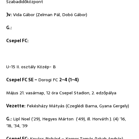
Szabadidőközpont
Jv:
Vida Gábor (Zelman Pál, Dobó Gábor)
G.:
Csepel FC:
U-15 II. osztály Közép- B
Csepel FC SE –
Dorogi FC
2–4 (1–4)
Május 21. vasárnap, 12 óra Csepel Stadion, 2. edzőpálya
Vezette:
Fekésházy Mátyás (Czeglédi Barna, Gyana Gergely)
G.:
Lipl Noel (’29), Hegyes Márton (’49), ill. Horváth J. (4) ’16,
’18, ’34, ’39
Csepel FC:
Kovács Richárd – Kerner Tamás (Jakab András),