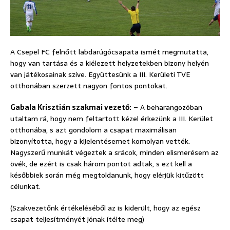
A Csepel FC felnőtt labdarúgócsapata ismét megmutatta,
hogy van tartása és a kiélezett helyzetekben bizony helyén
van játékosainak szíve. Együttesünk a III. Kerületi TVE
otthonában szerzett nagyon fontos pontokat.
Gabala Krisztián szakmai vezető:
– A beharangozóban
utaltam rá, hogy nem feltartott kézel érkezünk a III. Kerület
otthonába, s azt gondolom a csapat maximálisan
bizonyította, hogy a kijelentésemet komolyan vették.
Nagyszerű munkát végeztek a srácok, minden elismerésem az
övék, de ezért is csak három pontot adtak, s ezt kell a
későbbiek során még megtoldanunk, hogy elérjük kitűzött
célunkat.
(Szakvezetőnk értékeléséből az is kiderült, hogy az egész
csapat teljesítményét jónak ítélte meg)