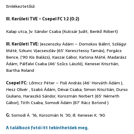
Emlékeztetőül:
III. Kerületi TVE – Csepel FC 1:2 (0:2)
Kalap utca, Jv: Sándor Csaba (Kulcsár Judit, Benkő Róbert)
III. Kerületi TVE:
Jeszenszky Ádám – Domokos Bálint, Szilágyi
Máté, Szkunc Vjacseszláv (65′ Keresztessy Tamás), Forgács
Bence, (’90 Kis Balázs), Kaszai Gábor, Katona Máté, Madarász
Ádám, Pálfalvi Csaba (46′ Szűcs László), Kenesei Krisztián,
Bartha Roland
Csepel FC:
Lőrincz Péter­ – Fisli András (46′ Horváth Ádám ),
Hesz Olivér , Szabó Ádám, Dévai Csaba, Simon Krisztián, Durso
Giuliano, Haraszkó Sándor, Korozmán Norbert (65′ Németh
Gábor), Tóth Csaba, Somodi Ádám (87′ Rácz Botond )
G:
Somodi Á. ’16, Korozmán N. ’30, ill. Kenesei K. ’90.
A találkozó fotói itt tekinthetőek meg.