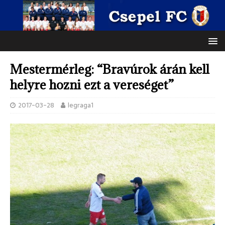
Mestermérleg: “Bravúrok árán kell
helyre hozni ezt a vereséget”
2017-03-28
legraga1