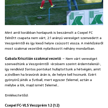
Mint arról korábban honlapunk is beszámolt a Csepel FC
felnőtt csapata nem várt, 2:1 arányú vereséget szenvedett a
Veszprémtől és így kieső helyre csúszott vissza. A mérkőzésről
most szakmai vezetőnk nyilatkozott néhány mondatban.
Gabala Krisztián szakmai vezető
: – Nem várt vereséget
szenvedtünk a Veszprémtől -érzésem szerint érdemtelenül-,
így rendkívül fontos pontokat hullajtottunk a hétvégén, amit
a jövőben ha bravúrok árán is, de helyre kell hoznunk. Ezért
gyönyörű játék a futball, mert egyszer felemel, aztán a
mélybe a lök, majd ismét felemel…
Emlékeztetőül:
Csepel FC-VLS Veszprém 1:2 (1:2)