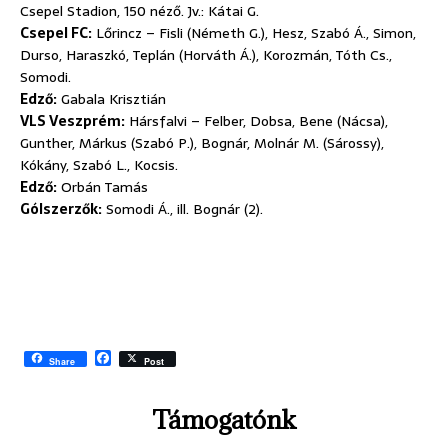
Csepel Stadion, 150 néző. Jv.: Kátai G.
Csepel FC:
Lőrincz – Fisli (Németh G.), Hesz, Szabó Á., Simon,
Durso, Haraszkó, Teplán (Horváth Á.), Korozmán, Tóth Cs.,
Somodi.
Edző:
Gabala Krisztián
VLS Veszprém:
Hársfalvi – Felber, Dobsa, Bene (Nácsa),
Gunther, Márkus (Szabó P.), Bognár, Molnár M. (Sárossy),
Kókány, Szabó L., Kocsis.
Edző:
Orbán Tamás
Gólszerzők:
Somodi Á., ill. Bognár (2).
F
Share
Post
a
c
e
Támogatónk
b
o