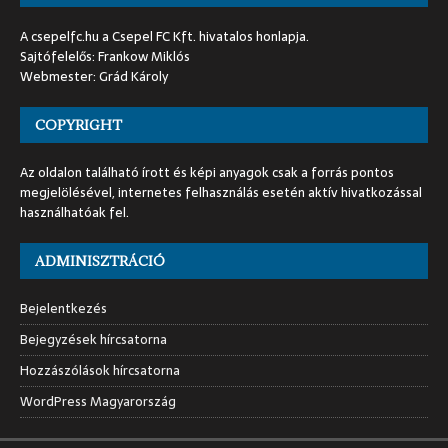
A csepelfc.hu a Csepel FC Kft. hivatalos honlapja.
Sajtófelelős: Frankow Miklós
Webmester: Grád Károly
COPYRIGHT
Az oldalon található írott és képi anyagok csak a forrás pontos
megjelölésével, internetes felhasználás esetén aktív hivatkozással
használhatóak fel.
ADMINISZTRÁCIÓ
Bejelentkezés
Bejegyzések hírcsatorna
Hozzászólások hírcsatorna
WordPress Magyarország