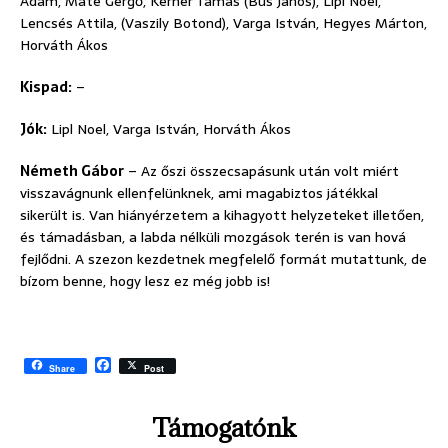
Ádám, Máté Gergő, Kerner Tamás (Bús János), Lipl Noel,
Lencsés Attila, (Vaszily Botond), Varga István, Hegyes Márton,
Horváth Ákos
Kispad:
–
Jók:
Lipl Noel, Varga István, Horváth Ákos
Németh Gábor
– Az őszi összecsapásunk után volt miért
visszavágnunk ellenfelünknek, ami magabiztos játékkal
sikerült is. Van hiányérzetem a kihagyott helyzeteket illetően,
és támadásban, a labda nélküli mozgások terén is van hová
fejlődni. A szezon kezdetnek megfelelő formát mutattunk, de
bízom benne, hogy lesz ez még jobb is!
F
Share
Post
a
c
e
Támogatónk
b
o