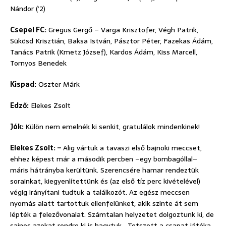
Nándor (’2)
Csepel FC:
Gregus Gergő – Varga Krisztofer, Végh Patrik,
Sükösd Krisztián, Baksa István, Pásztor Péter, Fazekas Ádám,
Tanács Patrik (Kmetz József), Kardos Ádám, Kiss Marcell,
Tornyos Benedek
Kispad:
Oszter Márk
Edző:
Elekes Zsolt
Jók:
Külön nem emelnék ki senkit, gratulálok mindenkinek!
Elekes Zsolt: –
Alig vártuk a tavaszi első bajnoki meccset,
ehhez képest már a második percben –egy bombagóllal–
máris hátrányba kerültünk. Szerencsére hamar rendeztük
sorainkat, kiegyenlítettünk és (az első tíz perc kivételével)
végig irányítani tudtuk a találkozót. Az egész meccsen
nyomás alatt tartottuk ellenfelünket, akik szinte át sem
lépték a felezővonalat. Számtalan helyzetet dolgoztunk ki, de
sajnos azokat rendre ki is hagytuk… Tetszett a csapat játéka,