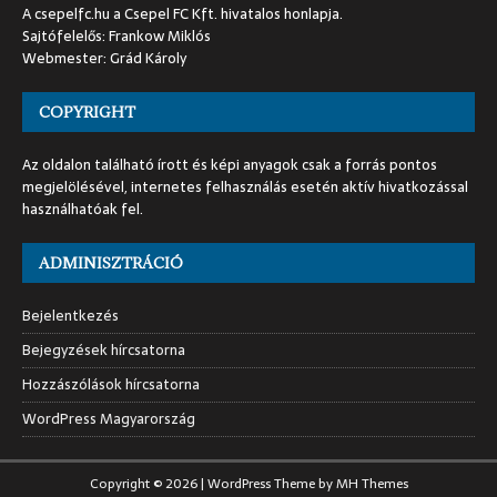
A csepelfc.hu a Csepel FC Kft. hivatalos honlapja.
Sajtófelelős: Frankow Miklós
Webmester: Grád Károly
COPYRIGHT
Az oldalon található írott és képi anyagok csak a forrás pontos
megjelölésével, internetes felhasználás esetén aktív hivatkozással
használhatóak fel.
ADMINISZTRÁCIÓ
Bejelentkezés
Bejegyzések hírcsatorna
Hozzászólások hírcsatorna
WordPress Magyarország
Copyright © 2026 | WordPress Theme by
MH Themes