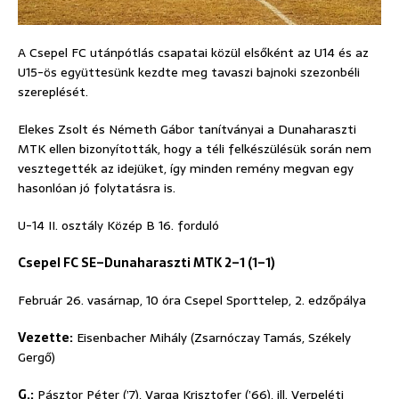
A Csepel FC utánpótlás csapatai közül elsőként az U14 és az
U15-ös együttesünk kezdte meg tavaszi bajnoki szezonbéli
szereplését.
Elekes Zsolt és Németh Gábor tanítványai a Dunaharaszti
MTK ellen bizonyították, hogy a téli felkészülésük során nem
vesztegették az idejüket, így minden remény megvan egy
hasonlóan jó folytatásra is.
U-14 II. osztály Közép B 16. forduló
Csepel FC SE–Dunaharaszti MTK 2–1 (1–1)
Február 26. vasárnap, 10 óra Csepel Sporttelep, 2. edzőpálya
Vezette:
Eisenbacher Mihály (Zsarnóczay Tamás, Székely
Gergő)
G.:
Pásztor Péter (’7), Varga Krisztofer (’66), ill. Verpeléti