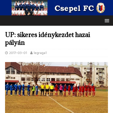
UP: sikeres idénykezdet hazai
pályán
2017-03-01
legraga1