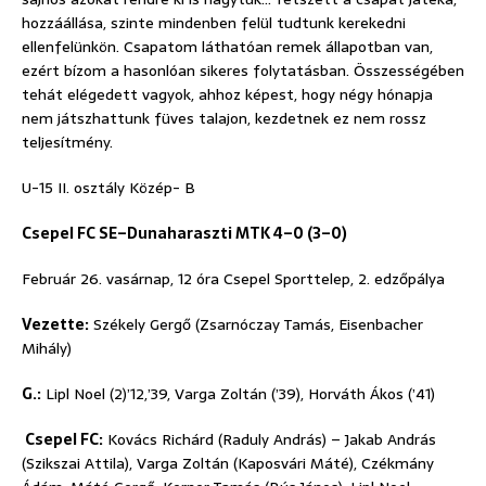
hozzáállása, szinte mindenben felül tudtunk kerekedni
ellenfelünkön. Csapatom láthatóan remek állapotban van,
ezért bízom a hasonlóan sikeres folytatásban. Összességében
tehát elégedett vagyok, ahhoz képest, hogy négy hónapja
nem játszhattunk füves talajon, kezdetnek ez nem rossz
teljesítmény.
U-15 II. osztály Közép- B
Csepel FC SE–Dunaharaszti MTK 4–0 (3–0)
Február 26. vasárnap, 12 óra Csepel Sporttelep, 2. edzőpálya
Vezette:
Székely Gergő (Zsarnóczay Tamás, Eisenbacher
Mihály)
G.:
Lipl Noel (2)’12,’39, Varga Zoltán (’39), Horváth Ákos (’41)
Csepel FC:
Kovács Richárd (Raduly András) – Jakab András
(Szikszai Attila), Varga Zoltán (Kaposvári Máté), Czékmány